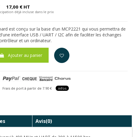
C
17,00 € HT
cipation déjà incluse dans le prix
oard est conçu sur la base d'un MCP2221 qui vous permettra de
d'une interface USB / UART / I2C afin de faciliter les échanges
ontrôleur et un ordinateur.
Ajouter au panier
is de port à partir de 7.90 €
infos
es
Avis
(0)