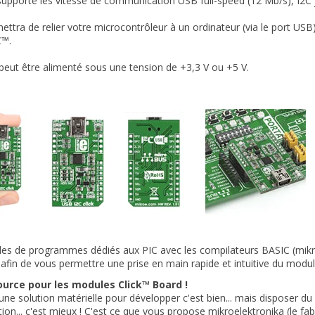
supporte les vitesse de communication USB full-speed (12 Mb/s), I2
mettra de relier votre microcontrôleur à un ordinateur (via le port US
C™.
eut être alimenté sous une tension de +3,3 V ou +5 V.
es de programmes dédiés aux PIC avec les compilateurs BASIC (mikr
 afin de vous permettre une prise en main rapide et intuitive du modul
urce pour les modules Click™ Board !
une solution matérielle pour développer c'est bien... mais disposer du
tion... c'est mieux ! C'est ce que vous propose mikroelektronika (le fab