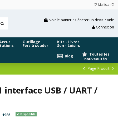
Ma liste (
0
)
Voir le panier / Générer un devis
/
Vide
Connexion
 Accus
Outillage
Kits - Livres
tations
Fers à souder
Son - Loisirs
Toutes les
Blog
nouveautés
Page Produit
 interface USB / UART /
-1985
Disponible