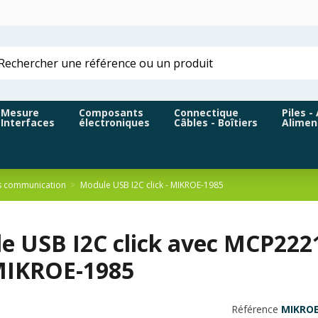
Mesure
Composants
Connectique
Piles -
Interfaces
électroniques
Câbles - Boîtiers
Alimen
s communication
Module USB I2C click - MIKROE-1985
e USB I2C click avec MCP2221
 MIKROE-1985
Référence
MIKROE