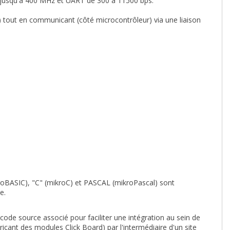
C jusqu'à 400 MHz et UART de 300 à 11500 bps.
B) tout en communicant (côté microcontrôleur) via une liaison
oBASIC), "C" (mikroC) et PASCAL (mikroPascal) sont
e.
 code source associé pour faciliter une intégration au sein de
ricant des modules Click Board) par l'intermédiaire d'un site