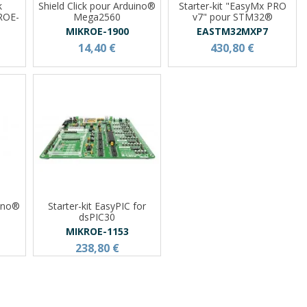
k
Shield Click pour Arduino®
Starter-kit "EasyMx PRO
ROE-
Mega2560
v7" pour STM32®
MIKROE-1900
EASTM32MXP7
14,40 €
430,80 €
uino®
Starter-kit EasyPIC for
dsPIC30
MIKROE-1153
238,80 €