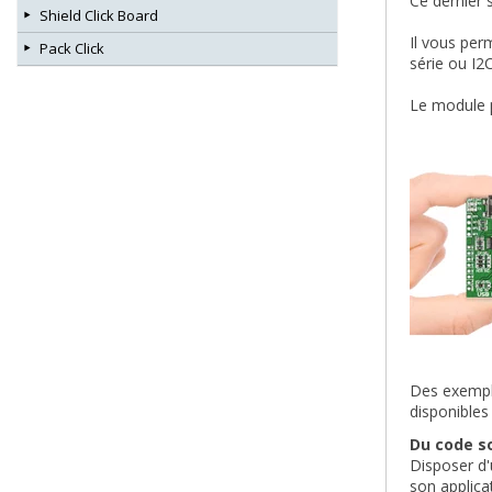
Ce dernier 
Shield Click Board
Il vous per
Pack Click
série ou I2
Le module p
Des exempl
disponibles
Du code so
Disposer d'
son applica