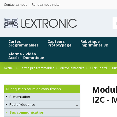
Panneau de gestion des cookies
Contactez-nous
Rendez-nous visite
Cartes
Capteurs
Robotique
programmables
Prototypage
Imprimante 3D
Alarme - Vidéo
Accès - Domotique
Accueil
Cartes programmables
Mikroelektronika
Click Board
Bu
Modul
Rubrique en cours de consultation
I2C -
Présentation
Radiofréquence
Bus communication