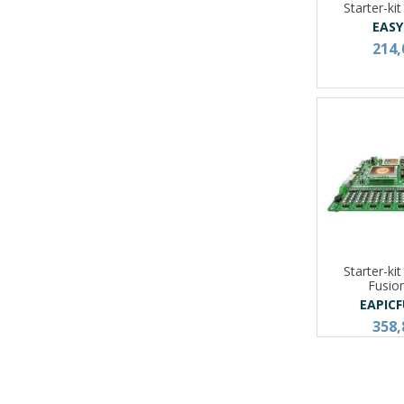
Starter-ki
EASY
214,
Starter-ki
Fusio
EAPIC
358,