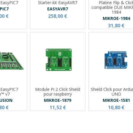
t EasyPIC7
Starter-kit EasyAVR7
Platine Flip & Clic
compatible DUE MIK
PIC7
EASYAVR7
1984
00 €
258,00 €
MIKROE-1984
31,80 €
t EasyPIC7
Module Pi 2 Click Shield
Shield Click pour Ard
n™ v7
pour raspberry
UNO
FUSION
MIKROE-1879
MIKROE-1581
80 €
11,52 €
10,80 €