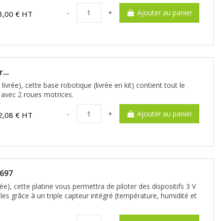
-
+
Ajouter au panier
3,00 € HT
...
ivrée), cette base robotique (livrée en kit) contient tout le
 avec 2 roues motrices.
-
+
Ajouter au panier
2,08 € HT
5697
ée), cette platine vous permettra de piloter des dispositifs 3 V
es grâce à un triple capteur intégré (température, humidité et