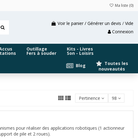
Ma liste (
0
)
Voir le panier / Générer un devis
/
Vide
Connexion
 Accus
Outillage
Kits - Livres
tations
Fers à souder
Son - Loisirs
Toutes les
Blog
nouveautés
Pertinence
98
ismes pour réaliser des applications robotiques (1 actionneur
pport de pile et 2 roues).