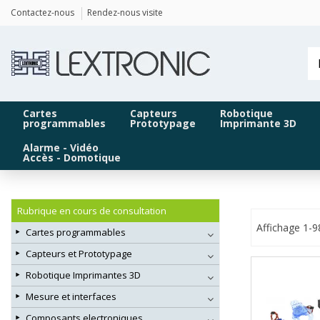
Panneau de gestion des cookies
Contactez-nous
Rendez-nous visite
Cartes
Capteurs
Robotique
programmables
Prototypage
Imprimante 3D
Alarme - Vidéo
Accès - Domotique
Rubrique en cours de consultation
Affichage 1-9
Cartes programmables
Capteurs et Prototypage
Robotique Imprimantes 3D
Mesure et interfaces
Composants electroniques