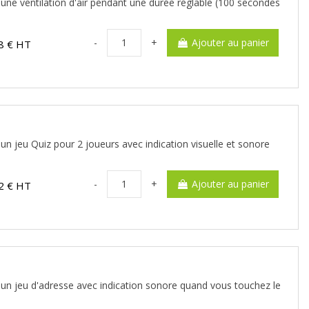
r une ventilation d'air pendant une durée réglable (100 secondes
-
+
Ajouter au panier
8 € HT
 un jeu Quiz pour 2 joueurs avec indication visuelle et sonore
-
+
Ajouter au panier
2 € HT
r un jeu d'adresse avec indication sonore quand vous touchez le