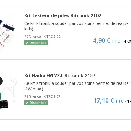
Kit testeur de piles Kitronik 2102
Ce kit Kitronik à souder par vos soins permet de réaliser
leds).
Référence :
KITRO2102
4,90 €
4,0
TTC
-
Disponible
Kit Radio FM V2.0 Kitronik 2157
Ce kit Kitronik à souder par vos soins permet de réalise
(1W max.).
Référence :
KITRO2157
17,10 €
1
TTC
-
Disponible