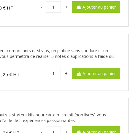
-
+
Ajouter au panier
0 € HT
ers composants et straps, un platine sans soudure et un
us permettra de réaliser 5 notes d'applications à l'aide du
-
+
Ajouter au panier
1,25 € HT
utres starters kits pour carte micro:bit (non livrés) vous
à l'aide de 5 expériences passionnantes.
-
+
Ajouter au panier
1,24 € HT