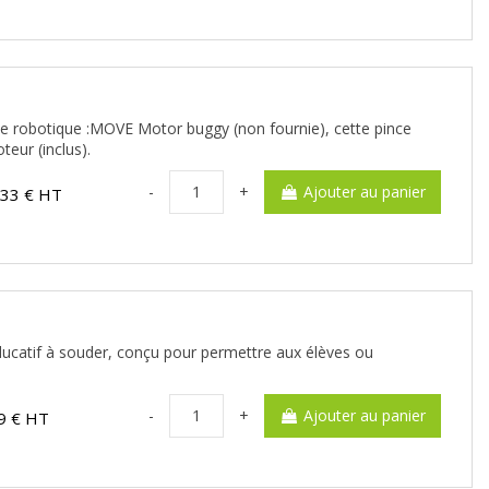
e robotique :MOVE Motor buggy (non fournie), cette pince
teur (inclus).
-
+
Ajouter au panier
,33 € HT
éducatif à souder, conçu pour permettre aux élèves ou
-
+
Ajouter au panier
9 € HT