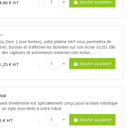
-
+
Ajouter au panier
4,96 € HT
..
 ou Zero 2 (non livrées), cette platine HAT vous permettra de
gistrer, stocker et d'afficher les données sur son écran OLED. Elle
des capteurs et actionneurs externes non inclus...
-
+
Ajouter au panier
1,25 € HT
ico
 pack d'extension est spécialement conçu pour la base robotique
 un stylo (non livré) à votre robot.
-
+
Ajouter au panier
5 € HT