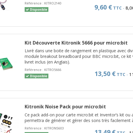
Référence :
KITRO2140
9,60 €
8,0
TTC
-
Disponible
Kit Découverte Kitronik 5666 pour micro:bit
Livré dans une boite de rangement en plastique avec div
module breakout breadboard pour BBC micro:bit, ce kit vo
livret inclus (en Anglais).
Référence :
KITRO5666
13,50 €
1
TTC
-
Disponible
Kitronik Noise Pack pour micro:bit
Ce pack add-on pour carte micro:bit et Inventor’s kit ou a
permettra de générer et gérer des sons très facilement 
Référence :
KITRON5603
13,49 €
1
TTC
-