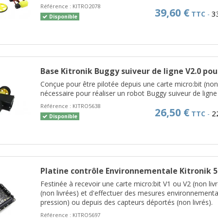
Référence :
KITRO2078
39,60 €
3
TTC
-
Disponible
Base Kitronik Buggy suiveur de ligne V2.0 pour
Conçue pour être pilotée depuis une carte micro:bit (non l
nécessaire pour réaliser un robot Buggy suiveur de ligne
Référence :
KITRO5638
26,50 €
2
TTC
-
Disponible
Platine contrôle Environnementale Kitronik 
Festinée à recevoir une carte micro:bit V1 ou V2 (non livr
(non livrées) et d'effectuer des mesures environnemental
pression) ou depuis des capteurs déportés (non livrés).
Référence :
KITRO5697