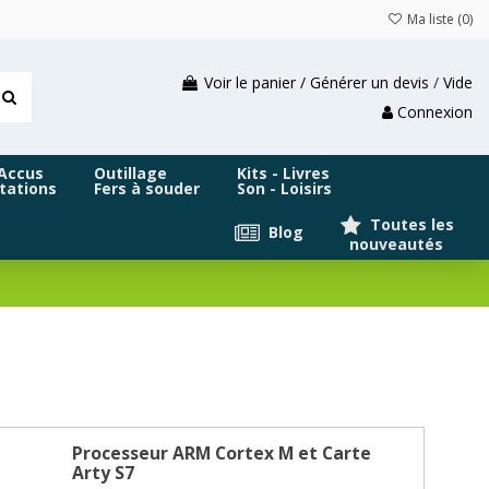
Ma liste (
0
)
Voir le panier / Générer un devis
/
Vide
Connexion
 Accus
Outillage
Kits - Livres
tations
Fers à souder
Son - Loisirs
Toutes les
Blog
nouveautés
Processeur ARM Cortex M et Carte
Arty S7