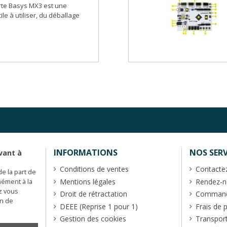
rte Basys MX3 est une
le à utiliser, du déballage
INFORMATIONS
NOS SERV
vant à
Conditions de ventes
Contacte
de la part de
Mentions légales
Rendez-no
mément à la
z vous
Droit de rétractation
Commande
en de
DEEE (Reprise 1 pour 1)
Frais de 
Gestion des cookies
Transpor