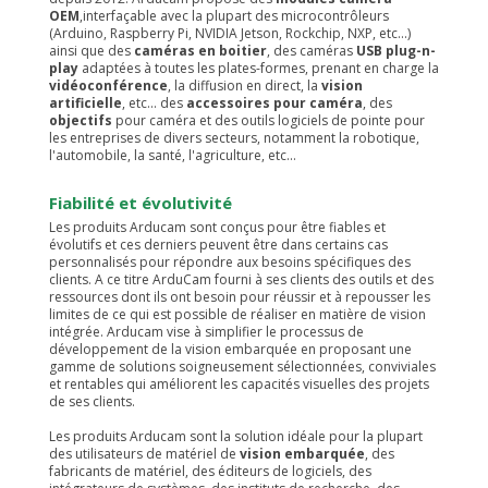
OEM
,interfaçable avec la plupart des microcontrôleurs
(Arduino, Raspberry Pi, NVIDIA Jetson, Rockchip, NXP, etc...)
ainsi que des
caméras en boitier
, des caméras
USB plug-n-
play
adaptées à toutes les plates-formes, prenant en charge la
vidéoconférence
, la diffusion en direct, la
vision
artificielle
, etc... des
accessoires pour caméra
, des
objectifs
pour caméra et des outils logiciels de pointe pour
les entreprises de divers secteurs, notamment la robotique,
l'automobile, la santé, l'agriculture, etc...
Fiabilité et évolutivité
Les produits Arducam sont conçus pour être fiables et
évolutifs et ces derniers peuvent être dans certains cas
personnalisés pour répondre aux besoins spécifiques des
clients. A ce titre ArduCam fourni à ses clients des outils et des
ressources dont ils ont besoin pour réussir et à repousser les
limites de ce qui est possible de réaliser en matière de vision
intégrée. Arducam vise à simplifier le processus de
développement de la vision embarquée en proposant une
gamme de solutions soigneusement sélectionnées, conviviales
et rentables qui améliorent les capacités visuelles des projets
de ses clients.
Les produits Arducam sont la solution idéale pour la plupart
des utilisateurs de matériel de
vision embarquée
, des
fabricants de matériel, des éditeurs de logiciels, des