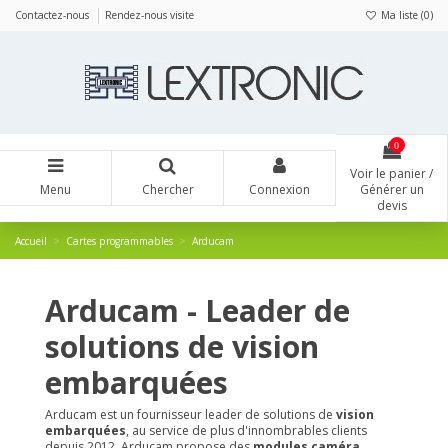
Panneau de gestion des cookies
Contactez-nous
Rendez-nous visite
Ma liste (
0
)
0
Voir le panier /
Menu
Chercher
Connexion
Générer un
devis
Accueil
Cartes programmables
Arducam
Arducam - Leader de
solutions de vision
embarquées
Arducam est un fournisseur leader de solutions de
vision
embarquées
, au service de plus d'innombrables clients
depuis 2012. Arducam propose des
modules caméra