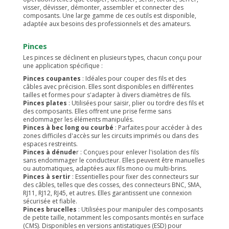
visser, dévisser, démonter, assembler et connecter des
composants. Une large gamme de ces outils est disponible,
adaptée aux besoins des professionnels et des amateurs.
Pinces
Les pinces se déclinent en plusieurs types, chacun conçu pour
une application spécifique :
Pinces coupantes
: Idéales pour couper des fils et des
câbles avec précision. Elles sont disponibles en différentes
tailles et formes pour s'adapter à divers diamètres de fils.
Pinces plates
: Utilisées pour saisir, plier ou tordre des fils et
des composants. Elles offrent une prise ferme sans
endommager les éléments manipulés.
Pinces à bec long ou courbé
: Parfaites pour accéder à des
zones difficiles d'accès sur les circuits imprimés ou dans des
espaces restreints.
Pinces à dénude
r : Conçues pour enlever l'isolation des fils
sans endommager le conducteur. Elles peuvent être manuelles
ou automatiques, adaptées aux fils mono ou multi-brins.
Pinces à sertir
: Essentielles pour fixer des connecteurs sur
des câbles, telles que des cosses, des connecteurs BNC, SMA,
RJ11, RJ12, RJ45, et autres. Elles garantissent une connexion
sécurisée et fiable.
Pinces brucelles
: Utilisées pour manipuler des composants
de petite taille, notamment les composants montés en surface
(CMS). Disponibles en versions antistatiques (ESD) pour