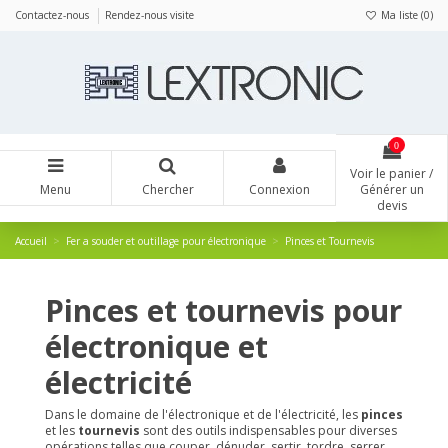
Panneau de gestion des cookies
Contactez-nous
Rendez-nous visite
Ma liste (
0
)
0
Voir le panier /
Menu
Chercher
Connexion
Générer un
devis
Accueil
Fer a souder et outillage pour électronique
Pinces et Tournevis
Pinces et tournevis pour
électronique et
électricité
Dans le domaine de l'électronique et de l'électricité, les
pinces
et les
tournevis
sont des outils indispensables pour diverses
opérations telles que couper, dénuder, sertir, tordre, serrer,