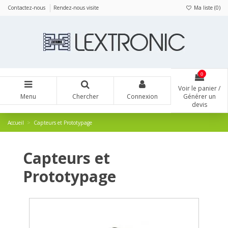
Panneau de gestion des cookies
Contactez-nous
Rendez-nous visite
Ma liste (
0
)
0
Voir le panier /
Menu
Chercher
Connexion
Générer un
devis
Accueil
Capteurs et Prototypage
Capteurs et
Prototypage