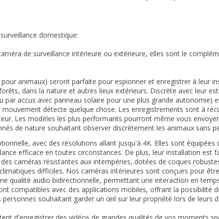
surveillance domestique:
caméra de surveillance intérieure ou extérieure, elles sont le complé
our animaux) seront parfaite pour espionner et enregistrer à leur ins
rêts, dans la nature et autres lieux extérieurs. Discrète avec leur est
 par accus avec panneau solaire pour une plus grande autonomie) et 
 de mouvement détecte quelque chose. Les enregistrements sont à réc
nateur. Les modèles les plus performants pourront même vous envoye
ionnés de nature souhaitant observer discrètement les animaux sans 
ionnelle, avec des résolutions allant jusqu'à 4K. Elles sont équipées d
lance efficace en toutes circonstances. De plus, leur installation est 
 des caméras résistantes aux intempéries, dotées de coques robustes e
limatiques difficiles. Nos caméras intérieures sont conçues pour êtr
 une qualité audio bidirectionnelle, permettant une interaction en temp
ont compatibles avec des applications mobiles, offrant la possibilité
les personnes souhaitant garder un œil sur leur propriété lors de leurs
ent d'enregistrer des vidéos de grandes qualités de vos moments spor