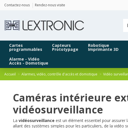
Panneau de gestion des cookies
Contactez-nous
Rendez-nous visite
Cartes
Capteurs
Robotique
programmables
Prototypage
Imprimante 3D
Alarme - Vidéo
Accès - Domotique
Accueil
Alarmes, vidéo, contrôle d'accès et domotique
Vidéo surveilla
Caméras intérieure ex
vidéosurveillance
La
vidéosurveillance
est un élément essentiel pour assurer 
allant des systèmes simples pour les particuliers, de la vidéo 