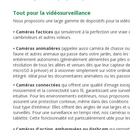
Tout pour la vidéosurveillance
Nous proposons une large gamme de dispositifs pour la vidéo
• Caméras factices
qui simuleront à la perfection une vraie 
cambrioleurs et autres voleurs.
• Caméras animalières
(appelée aussi caméra de chasse ou p
faune et autres animaux qui passe dans votre jardin, dans les fo
entièrement autonomes (généralement alimentées par piles ou
résolution de tous les allées et venues dès que leur capteur
microSD à prévoir) et à visionner simplement sur votre ordi
intégré. Idéal pour les documentaires animaliers ou les pass
• Caméras connectées
qui offrent une qualité d'image except
mouvement et la connectivité sans fil, garantissant une surveil
intuitive. Pour les environnements extérieurs, nous proposons
assurent une protection continue, même dans des conditions c
tout type d'intérieur. Elles offrent des angles de vue larges et
surveillés. Pour une surveillance en temps réel, nos caméras s
tablette. Cette fonctionnalité est particulièrement utile pour 
• Caméras d'action, embarquées ou dashcam
qui permett