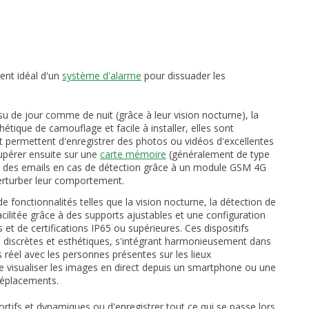
ment idéal d'un
système d'alarme
pour dissuader les
u de jour comme de nuit (grâce à leur vision nocturne), la
hétique de camouflage et facile à installer, elles sont
permettent d'enregistrer des photos ou vidéos d'excellentes
upérer ensuite sur une
carte mémoire
(généralement de type
r des emails en cas de détection grâce à un module GSM 4G
perturber leur comportement.
e fonctionnalités telles que la vision nocturne, la détection de
facilitée grâce à des supports ajustables et une configuration
t de certifications IP65 ou supérieures. Ces dispositifs
e discrètes et esthétiques, s'intégrant harmonieusement dans
s réel avec les personnes présentes sur les lieux
 de visualiser les images en direct depuis un smartphone ou une
 déplacements.
tifs et dynamiques ou d'enregistrer tout ce qui se passe lors