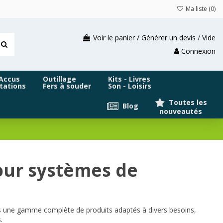
Ma liste (
0
)
Voir le panier / Générer un devis
/
Vide
Connexion
 Accus
Outillage
Kits - Livres
tations
Fers à souder
Son - Loisirs
Toutes les
Blog
nouveautés
our systèmes de
ons une gamme complète de produits adaptés à divers besoins,
.