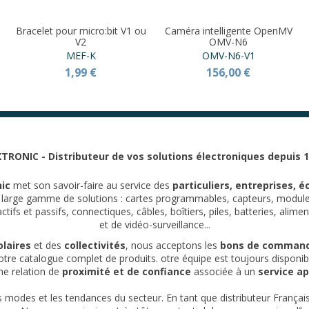
Bracelet pour micro:bit V1 ou
Caméra intelligente OpenMV
V2
OMV-N6
MEF-K
OMV-N6-V1
1,99 €
156,00 €
TRONIC - Distributeur de vos solutions électroniques depuis 
ic
met son savoir-faire au service des
particuliers, entreprises, é
e large gamme de solutions : cartes programmables, capteurs, modul
fs et passifs, connectiques, câbles, boîtiers, piles, batteries, alime
et de vidéo-surveillance...
laires
et des
collectivités
, nous acceptons les
bons de comman
tre catalogue complet de produits. otre équipe est toujours disponi
une relation de
proximité et de confiance
associée à un
service ap
es modes et les tendances du secteur. En tant que distributeur França