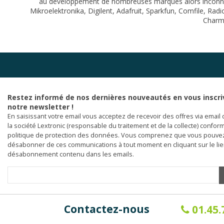
au développement de nombreuses marques alors inconnues.
Mikroelektronika
,
Digilent
,
Adafruit
,
Sparkfun
,
Comfile
,
Radi
Charm
Restez informé de nos dernières nouveautés en vous inscri
notre newsletter !
En saisissant votre email vous acceptez de recevoir des offres via email 
la société Lextronic (responsable du traitement et de la collecte) confor
politique de protection des données. Vous comprenez que vous pouve
désabonner de ces communications à tout moment en cliquant sur le li
désabonnement contenu dans les emails.
Contactez-nous
01.45.