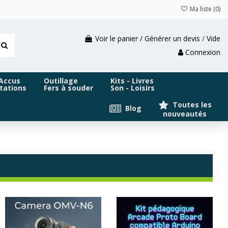
Ma liste (
0
)
Voir le panier / Générer un devis
/
Vide
Connexion
 Accus
Outillage
Kits - Livres
tations
Fers à souder
Son - Loisirs
Toutes les
Blog
nouveautés