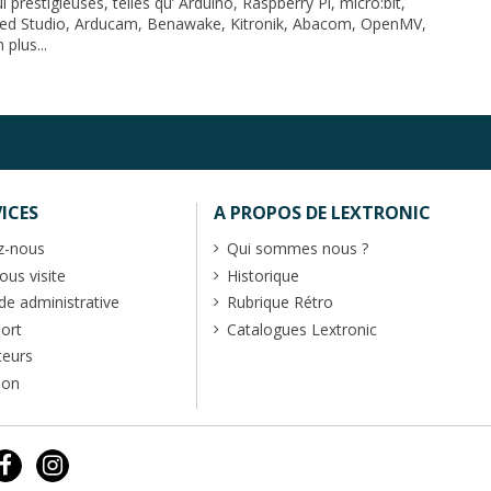
prestigieuses, telles qu’
Arduino
,
Raspberry Pi
,
micro:bit
,
ed Studio
,
Arducam
,
Benawake
,
Kitronik
,
Abacom
,
OpenMV
,
 plus...
ICES
A PROPOS DE LEXTRONIC
z-nous
Qui sommes nous ?
us visite
Historique
 administrative
Rubrique Rétro
port
Catalogues Lextronic
teurs
ion