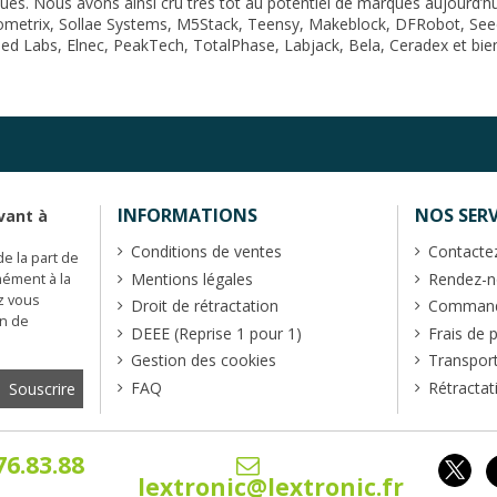
 Nous avons ainsi cru très tôt au potentiel de marques aujourd’hui 
ometrix
,
Sollae Systems
,
M5Stack
,
Teensy
,
Makeblock
,
DFRobot
,
See
ed Labs
,
Elnec
,
PeakTech
,
TotalPhase
,
Labjack
,
Bela
,
Ceradex
et bien
INFORMATIONS
NOS SERV
vant à
Conditions de ventes
Contacte
de la part de
Mentions légales
Rendez-no
mément à la
z vous
Droit de rétractation
Commande
en de
DEEE (Reprise 1 pour 1)
Frais de 
Gestion des cookies
Transpor
FAQ
Rétractat
76.83.88
lextronic@lextronic.fr