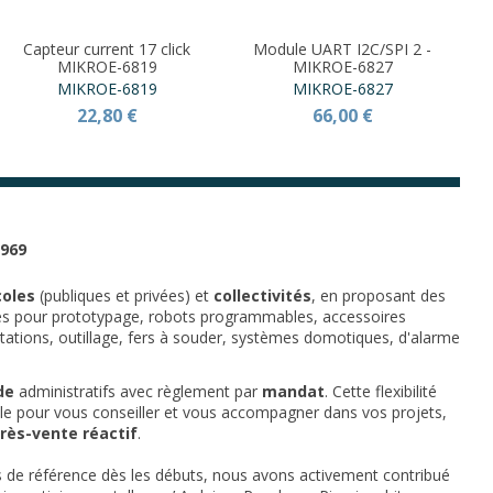
Capteur current 17 click
Module UART I2C/SPI 2 -
M
MIKROE-6819
MIKROE-6827
MIKROE-6819
MIKROE-6827
22,80 €
66,00 €
1969
coles
(publiques et privées) et
collectivités
, en proposant des
es pour prototypage, robots programmables, accessoires
ntations, outillage, fers à souder, systèmes domotiques, d'alarme
de
administratifs avec règlement par
mandat
. Cette flexibilité
ble pour vous conseiller et vous accompagner dans vos projets,
rès-vente réactif
.
is de référence dès les débuts, nous avons activement contribué