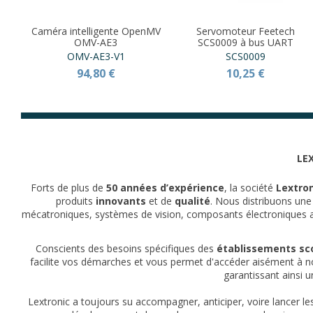
Caméra intelligente OpenMV
Servomoteur Feetech
OMV-AE3
SCS0009 à bus UART
OMV-AE3-V1
SCS0009
94,80 €
10,25 €
LEX
Forts de plus de
50 années d’expérience
, la société
Lextron
produits
innovants
et de
qualité
. Nous distribuons un
mécatroniques, systèmes de vision, composants électroniques acti
Conscients des besoins spécifiques des
établissements sco
facilite vos démarches et vous permet d'accéder aisément à no
garantissant ainsi 
Lextronic a toujours su accompagner, anticiper, voire lancer l