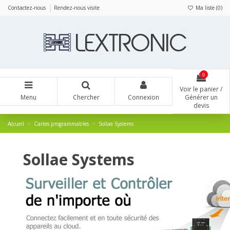
Panneau de gestion des cookies
Contactez-nous
Rendez-nous visite
Ma liste (
0
)
0
Voir le panier /
Menu
Chercher
Connexion
Générer un
devis
Accueil
Cartes programmables
Sollae Systems
Sollae Systems