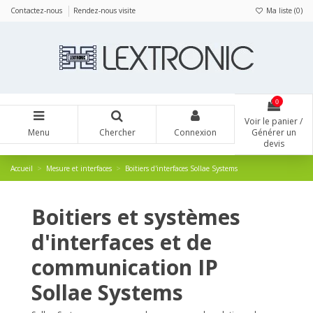
Panneau de gestion des cookies
Contactez-nous
Rendez-nous visite
Ma liste (
0
)
0
Voir le panier /
Menu
Chercher
Connexion
Générer un
devis
Accueil
Mesure et interfaces
Boitiers d'interfaces Sollae Systems
Boitiers et systèmes
d'interfaces et de
communication IP
Sollae Systems