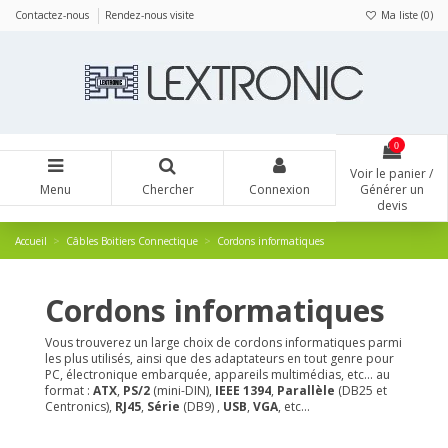
Panneau de gestion des cookies
Contactez-nous
Rendez-nous visite
Ma liste (
0
)
0
Voir le panier /
Menu
Chercher
Connexion
Générer un
devis
Accueil
Câbles Boitiers Connectique
Cordons informatiques
Cordons informatiques
Vous trouverez un large choix de cordons informatiques parmi
les plus utilisés, ainsi que des adaptateurs en tout genre pour
PC, électronique embarquée, appareils multimédias, etc... au
format :
ATX
,
PS/2
(mini-DIN),
IEEE 1394
,
Parallèle
(DB25 et
Centronics),
RJ45
,
Série
(DB9)
,
USB
,
VGA
, etc...