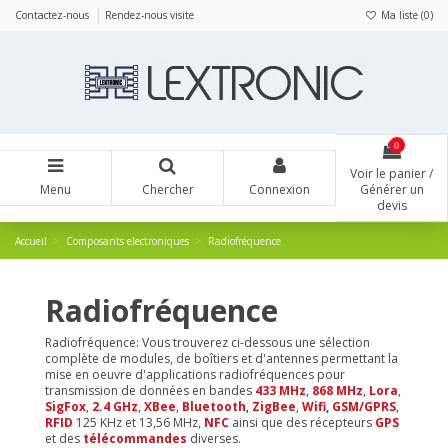
Panneau de gestion des cookies
Contactez-nous
Rendez-nous visite
Ma liste (
0
)
0
Voir le panier /
Menu
Chercher
Connexion
Générer un
devis
Accueil
Composants electroniques
Radiofréquence
Radiofréquence
Radiofréquence: Vous trouverez ci-dessous une sélection
complète de modules, de boîtiers et d'antennes permettant la
mise en oeuvre d'applications radiofréquences pour
transmission de données en bandes
433 MHz
,
868 MHz
,
Lora
,
SigFox
,
2.4 GHz
,
XBee
,
Bluetooth
,
ZigBee
,
Wifi
,
GSM/GPRS
,
RFID
125 KHz et 13,56 MHz,
NFC
ainsi que des récepteurs
GPS
et des
télécommandes
diverses.