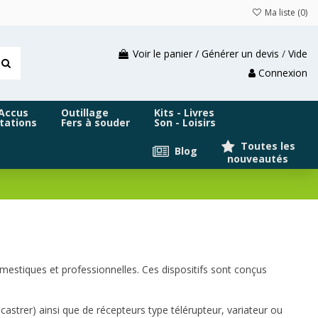
Ma liste (
0
)
Voir le panier / Générer un devis
/
Vide
Connexion
 Accus
Outillage
Kits - Livres
tations
Fers à souder
Son - Loisirs
Toutes les
Blog
nouveautés
mestiques et professionnelles. Ces dispositifs sont conçus
trer) ainsi que de récepteurs type télérupteur, variateur ou