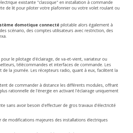
électrique existante "classique" en installation à commande
ête de lit pour piloter votre plafonnier ou votre volet roulant ou
système domotique connecté
pilotable alors également à
des scénario, des comptes utilisateurs avec restriction, des
exa.
ur le pilotage d'éclairage, de va-et-vient, variateur ou
 émetteurs, télécommandes et interfaces de commande. Les
 la journée. Les récepteurs radio, quant à eux, facilitent la
ttent de commander à distance les différents modules, offrant
lus rationnelle de l'énergie en activant l'éclairage uniquement
 sans avoir besoin d'effectuer de gros travaux d'électricité
er de modifications majeures des installations électriques