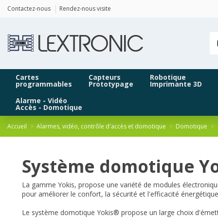
Panneau de gestion des cookies
Contactez-nous
Rendez-nous visite
Cartes
Capteurs
Robotique
programmables
Prototypage
Imprimante 3D
Alarme - Vidéo
Accès - Domotique
Accueil
Alarmes, vidéo, contrôle d'accès et domotique
Domotique
Système domotique Yo
La gamme Yokis, propose une variété de modules électroniques 
pour améliorer le confort, la sécurité et l'efficacité énergétiq
Le système domotique Yokis® propose un large choix d'émetteu