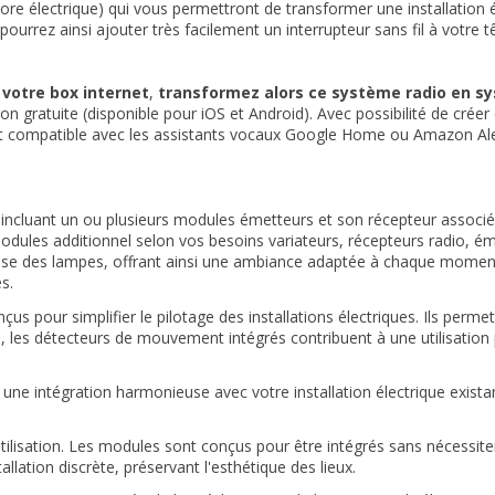
ore électrique) qui vous permettront de transformer une installation 
pourrez ainsi ajouter très facilement un interrupteur sans fil à votre t
 votre box internet
,
transformez alors ce système radio en 
n gratuite (disponible pour iOS et Android). Avec possibilité de créer 
t compatible avec les assistants vocaux Google Home ou Amazon Al
ncluant un ou plusieurs modules émetteurs et son récepteur associé po
modules additionnel selon vos besoins variateurs, récepteurs radio,
use des lampes, offrant ainsi une ambiance adaptée à chaque moment de
s.
pour simplifier le pilotage des installations électriques. Ils perme
, les détecteurs de mouvement intégrés contribuent à une utilisation p
 intégration harmonieuse avec votre installation électrique existante
'utilisation. Les modules sont conçus pour être intégrés sans nécessit
lation discrète, préservant l'esthétique des lieux.