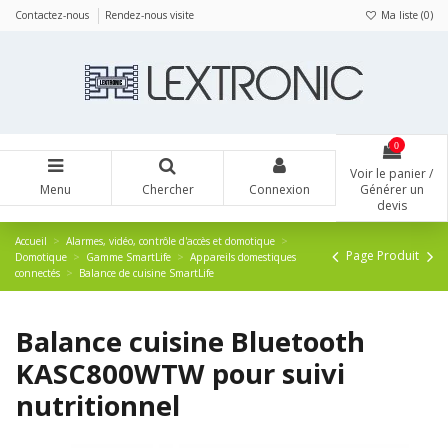
Panneau de gestion des cookies
Contactez-nous
Rendez-nous visite
Ma liste (
0
)
0
Voir le panier /
Menu
Chercher
Connexion
Générer un
devis
Accueil
Alarmes, vidéo, contrôle d'accès et domotique
Page Produit
Domotique
Gamme SmartLife
Appareils domestiques
connectés
Balance de cuisine SmartLife
Balance cuisine Bluetooth
KASC800WTW pour suivi
nutritionnel