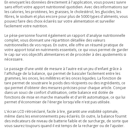
En envoyant les données directement à l'application, vous pouvez suivre
sans effort votre apport nutritionnel quotidien. Avec des informations sur
les calories, les protéines, les graisses, le cholestérol, les glucides, les
fibres, le sodium et plus encore pour plus de 5000 types d'aliments, vous
pouvez faire des choix éclairés sur votre alimentation et surveiller
facilement votre nutrition.
Le pèse-personne fournit également un rapport d'analyse nutritionnelle
complet, vous donnant une répartition détaillée des valeurs
nutritionnelles de vos repas. En outre, elle offre un résumé pratique de
votre apport total en nutriments essentiels, ce qui vous permet de garder
le cap sur vos objectifs alimentaires et de procéder à des ajustements si
nécessaire.
Le passage d'une unité de mesure à l'autre est un jeu d'enfant grâce à
l'affichage de la balance, qui permet de basculer facilement entre les
grammes, les onces, les millilitres et les onces liquides. La fonction de
tare permet de soustraire le poids des récipients ou des ingrédients, ce
qui permet d'obtenir des mesures précises pour chaque article. Conçue
dans un souci de confort d'utilisation, cette balance est dotée de
fonctions de mise en marche manuelle et d'arrêt automatique, ce qui lui
permet d'économiser de l'énergie lorsqu'elle n'est pas utilisée.
L'écran LCD rétroéclairé, facile à lire, garantit une visibilité optimale,
même dans les environnements peu éclairés. En outre, la balance fournit
des indicateurs de niveau de batterie faible et de surcharge, de sorte que
vous saurez toujours quand il est temps de la recharger ou de l'ajuster.