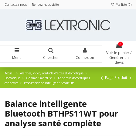
Panneau de gestion des cookies
Contactez-nous
Rendez-nous visite
Ma liste (
0
)
0
Voir le panier /
Menu
Chercher
Connexion
Générer un
devis
Accueil
Alarmes, vidéo, contrôle d'accès et domotique
Page Produit
Domotique
Gamme SmartLife
Appareils domestiques
connectés
Pèse-Personne Intelligent SmartLife
Balance intelligente
Bluetooth BTHPS11WT pour
analyse santé complète