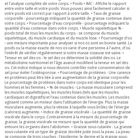
et l'analyse complète de votre corps. • Poids • IMC - Affiche le rapport
entre votre taille et votre poids. Vous pouvez ainsi facilement calculer si
votre poids est correct par rapport à votre taille. • Taux de graisse
corporelle - pourcentage indiquant la quantité de graisse contenue dans
votre corps. • Pourcentage d'eau corporelle - pourcentage indiquant la
quantité d'eau contenue dans votre corps. • Muscle squelettique % -
poids total de tous les muscles du corps - se compose du muscle
squelettique, du muscle cardiaque et du muscle lisse. • Pourcentage d'os
- une mesure importante pour analyser si nos os sont en bonne santé. Le
poids ou la masse exacte de nos os varie d'une personne à l'autre, d'où
l'intérêt de vérifier régulièrement si notre masse osseuse est saine. •
Teneur en sel des os - le sel des os détermine la solidité des os. Le
métabolisme nutritionnel et l'âge avancé modifient la teneur en sel des
os. Cet indice indique si nous devons contrôler notre consommation de
sel pour éviter l'ostéoporose. • Pourcentage de protéines - Une carence
en protéines peut être liée à une augmentation de la graisse corporelle.
Le pourcentage de protéines dans notre corps est identique pour les
hommes et les femmes. • % de muscles - La masse musculaire comprend
les muscles squelettiques, les muscles lisses (tels que les muscles
cardiaques et digestifs) et l'eau contenue dans les muscles. Les muscles
agissent comme un moteur dans l'utilisation de l'énergie. Plus la masse
musculaire augmente, plus la vitesse à laquelle vous brûlez de l'énergie
(calories) augmente. • Indice de graisse viscérale - La quantité de graisse
viscérale dans le corps. Contrairement à la mesure du pourcentage de
graisse, la graisse viscérale ne mesure que la quantité de graisse qui
entoure les organes dans l'abdomen. • Graisse sous-cutanée - La graisse
sous-cutanée est un type de graisse stockée juste sous la peau. La peau
se compose de trois couches : l'épiderme, le derme et la graisse sous-