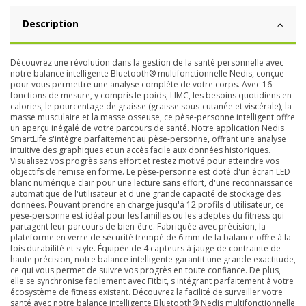
Description
Découvrez une révolution dans la gestion de la santé personnelle avec
notre balance intelligente Bluetooth® multifonctionnelle Nedis, conçue
pour vous permettre une analyse complète de votre corps. Avec 16
fonctions de mesure, y compris le poids, l'IMC, les besoins quotidiens en
calories, le pourcentage de graisse (graisse sous-cutanée et viscérale), la
masse musculaire et la masse osseuse, ce pèse-personne intelligent offre
un aperçu inégalé de votre parcours de santé. Notre application Nedis
SmartLife s'intègre parfaitement au pèse-personne, offrant une analyse
intuitive des graphiques et un accès facile aux données historiques.
Visualisez vos progrès sans effort et restez motivé pour atteindre vos
objectifs de remise en forme. Le pèse-personne est doté d'un écran LED
blanc numérique clair pour une lecture sans effort, d'une reconnaissance
automatique de l'utilisateur et d'une grande capacité de stockage des
données. Pouvant prendre en charge jusqu'à 12 profils d'utilisateur, ce
pèse-personne est idéal pour les familles ou les adeptes du fitness qui
partagent leur parcours de bien-être. Fabriquée avec précision, la
plateforme en verre de sécurité trempé de 6 mm de la balance offre à la
fois durabilité et style. Équipée de 4 capteurs à jauge de contrainte de
haute précision, notre balance intelligente garantit une grande exactitude,
ce qui vous permet de suivre vos progrès en toute confiance. De plus,
elle se synchronise facilement avec Fitbit, s'intégrant parfaitement à votre
écosystème de fitness existant. Découvrez la facilité de surveiller votre
santé avec notre balance intelligente Bluetooth® Nedis multifonctionnelle