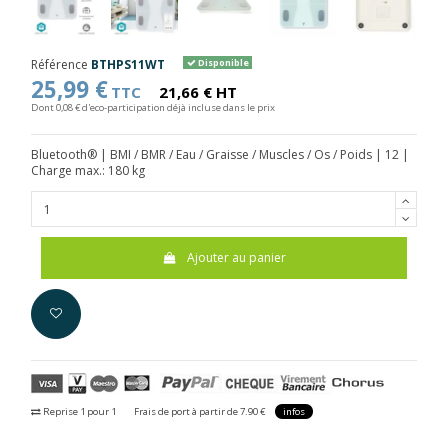
Référence
BTHPS11WT
Disponible
25,99 €
TTC
21,66 € HT
Dont 0,08 € d'eco-participation déjà incluse dans le prix
Bluetooth® | BMI / BMR / Eau / Graisse / Muscles / Os / Poids | 12 |
Charge max.: 180 kg
Ajouter au panier
Reprise 1 pour 1
Frais de port à partir de 7.90 €
infos