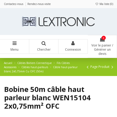
Panneau de gestion des cookies
Contactez-nous
Rendez-nous visite
Ma liste (
0
)
0
Voir le panier /
Menu
Chercher
Connexion
Générer un
devis
Accueil
Câbles Boitiers Connectique
Fils Câbles
Page Produit
Accessoires
Câbles haut-parleurs
Câble haut-parleur
blanc 2x0,75mm Cu OFC (50m)
Bobine 50m câble haut
parleur blanc WEN15104
2x0,75mm² OFC