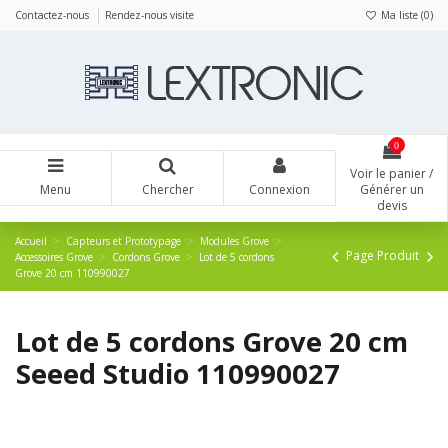
Panneau de gestion des cookies
Contactez-nous
Rendez-nous visite
Ma liste (
0
)
0
Voir le panier /
Menu
Chercher
Connexion
Générer un
devis
Accueil
Capteurs et Prototypage
Modules Grove
Page Produit
Accessoires Grove
Cordons Grove
Lot de 5 cordons
Grove 20 cm 110990027
Lot de 5 cordons Grove 20 cm
Seeed Studio 110990027