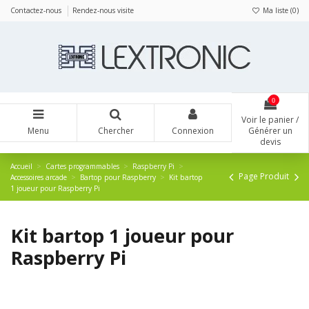
Panneau de gestion des cookies
Contactez-nous
Rendez-nous visite
Ma liste (
0
)
0
Voir le panier /
Menu
Chercher
Connexion
Générer un
devis
Accueil
Cartes programmables
Raspberry Pi
Page Produit
Accessoires arcade
Bartop pour Raspberry
Kit bartop
1 joueur pour Raspberry Pi
Kit bartop 1 joueur pour
Raspberry Pi