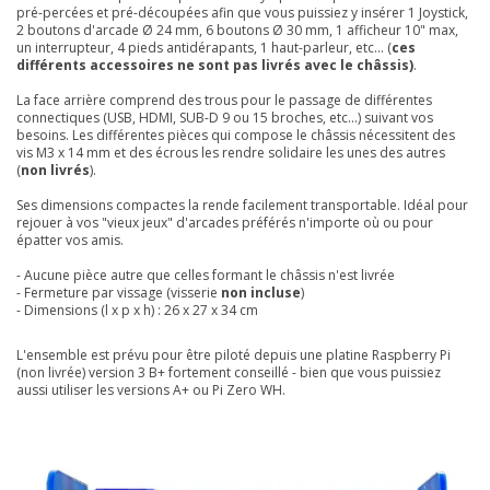
pré-percées et pré-découpées afin que vous puissiez y insérer 1 Joystick,
2 boutons d'arcade Ø 24 mm, 6 boutons Ø 30 mm, 1 afficheur 10" max,
un interrupteur, 4 pieds antidérapants, 1 haut-parleur, etc... (
ces
différents accessoires ne sont pas livrés avec le châssis)
.
La face arrière comprend des trous pour le passage de différentes
connectiques (USB, HDMI, SUB-D 9 ou 15 broches, etc...) suivant vos
besoins. Les différentes pièces qui compose le châssis nécessitent des
vis M3 x 14 mm et des écrous les rendre solidaire les unes des autres
(
non livrés
).
Ses dimensions compactes la rende facilement transportable. Idéal pour
rejouer à vos "vieux jeux" d'arcades préférés n'importe où ou pour
épatter vos amis.
- Aucune pièce autre que celles formant le châssis n'est livrée
- Fermeture par vissage (visserie
non incluse
)
- Dimensions (l x p x h) : 26 x 27 x 34 cm
L'ensemble est prévu pour être piloté depuis une platine Raspberry Pi
(non livrée) version 3 B+ fortement conseillé - bien que vous puissiez
aussi utiliser les versions A+ ou Pi Zero WH.