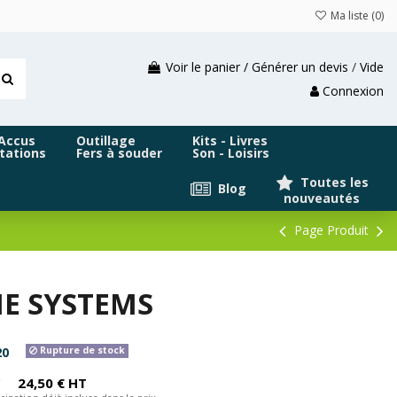
Ma liste (
0
)
Voir le panier / Générer un devis
/
Vide
Connexion
 Accus
Outillage
Kits - Livres
tations
Fers à souder
Son - Loisirs
Toutes les
Blog
nouveautés
Page Produit
ME SYSTEMS
20
Rupture de stock
C
24,50 € HT