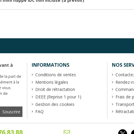
 mini nappe IDC non incluse (à prévoir)
.
INFORMATIONS
NOS SERV
vant à
Conditions de ventes
Contacte
de la part de
Mentions légales
Rendez-no
mément à la
z vous
Droit de rétractation
Commande
en de
DEEE (Reprise 1 pour 1)
Frais de 
Gestion des cookies
Transpor
FAQ
Rétractat
76.83.88