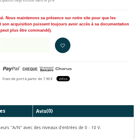
cipation déjà incluse dans le prix
sé. Nous maintenons sa présence sur notre site pour que les
t son acquisition puissent toujours avoir accès à sa documentation
e peut plus être commandé
).
Ajouter au panier
is de port à partir de 7.90 €
infos
es
Avis
(0)
seurs "A/N" avec des niveaux d'entrées de 0 - 10 V.