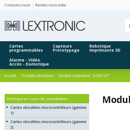
Panneau de gestion des cookies
Contactez-nous
Rendez-nous visite
Cartes
Capteurs
Robotique
programmables
Prototypage
Imprimante 3D
Alarme - Vidéo
Accès - Domotique
Accueil
Produits obsolètes
Module adaptateur "DAISY-20"
Modul
Rubrique en cours de consultation
Cartes obsolètes microcontrôleurs (gamme
1)
Cartes obsolètes microcontrôleurs (gamme
2)