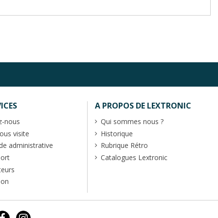
ICES
A PROPOS DE LEXTRONIC
z-nous
Qui sommes nous ?
us visite
Historique
 administrative
Rubrique Rétro
port
Catalogues Lextronic
teurs
ion