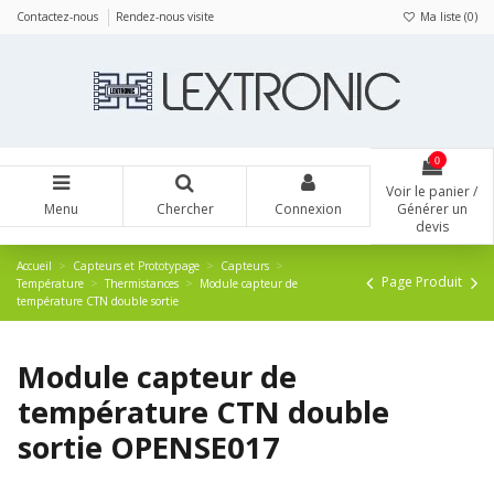
Panneau de gestion des cookies
Contactez-nous
Rendez-nous visite
Ma liste (
0
)
0
Voir le panier /
Menu
Chercher
Connexion
Générer un
devis
Accueil
Capteurs et Prototypage
Capteurs
Page Produit
Température
Thermistances
Module capteur de
température CTN double sortie
Module capteur de
température CTN double
sortie OPENSE017