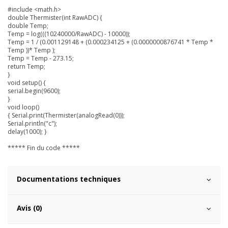
#include <math.h>
double Thermister(int RawADC) {
double Temp;
Temp = log(((10240000/RawADC) - 10000));
Temp = 1 / (0.001129148 + (0.000234125 + (0.0000000876741 * Temp *
Temp ))* Temp );
Temp = Temp - 273.15;
return Temp;
}
void setup() {
serial.begin(9600);
}
void loop()
{ Serial.print(Thermister(analogRead(0)));
Serial.println("c");
delay(1000); }
***** Fin du code *****
Documentations techniques
Avis (0)