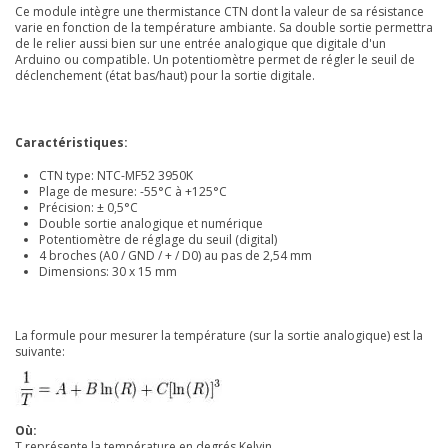
Ce module intègre une thermistance CTN dont la valeur de sa résistance
varie en fonction de la température ambiante. Sa double sortie permettra
de le relier aussi bien sur une entrée analogique que digitale d'un
Arduino ou compatible. Un potentiomètre permet de régler le seuil de
déclenchement (état bas/haut) pour la sortie digitale.
Caractéristiques:
CTN type: NTC-MF52 3950K
Plage de mesure: -55°C à +125°C
Précision: ± 0,5°C
Double sortie analogique et numérique
Potentiomètre de réglage du seuil (digital)
4 broches (A0 / GND / + / D0) au pas de 2,54 mm
Dimensions: 30 x 15 mm
La formule pour mesurer la température (sur la sortie analogique) est la
suivante:
Où:
T représente la température en degrés Kelvin