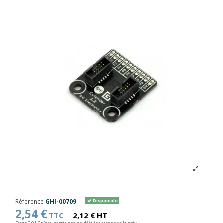
Référence
GHI-00709
Disponible
2,54 €
TTC
2,12 € HT
Dont 0,01 € d'eco-participation déjà incluse dans le prix