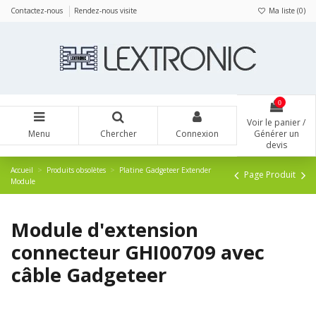
Panneau de gestion des cookies
Contactez-nous
Rendez-nous visite
Ma liste (
0
)
0
Voir le panier /
Menu
Chercher
Connexion
Générer un
devis
Accueil
Produits obsolètes
Platine Gadgeteer Extender
Page Produit
Module
Module d'extension
connecteur GHI00709 avec
câble Gadgeteer