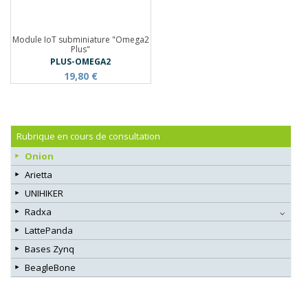
Module IoT subminiature "Omega2
Plus"
PLUS-OMEGA2
19,80 €
Rubrique en cours de consultation
Onion
Arietta
UNIHIKER
Radxa
LattePanda
Bases Zynq
BeagleBone