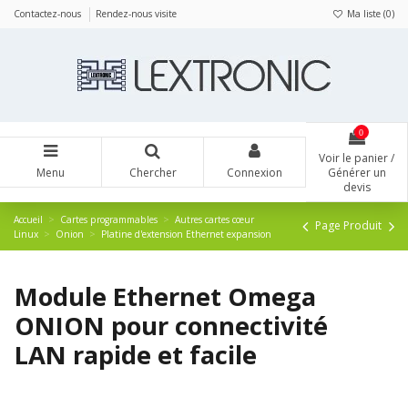
Panneau de gestion des cookies
Contactez-nous
Rendez-nous visite
Ma liste (
0
)
0
Voir le panier /
Menu
Chercher
Connexion
Générer un
devis
Accueil
Cartes programmables
Autres cartes cœur
Page Produit
Linux
Onion
Platine d'extension Ethernet expansion
Module Ethernet Omega
ONION pour connectivité
LAN rapide et facile