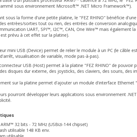
la base d'un puissant processeur ARM7™ cadencé à 72 MHz, le "FEZ
grammé sous environnement Microsoft™ .NET Micro Framework™).
nt sous la forme d'une petite platine, le "FEZ RHINO" bénéficie d'une 
des entrèes/sorties tout ou rien, des entrées de conversion analogi
ommunication UART, SPI™, I2C™, CAN, One Wire™ mais également la
st prévu à cet effet sur la platine).
ur mini USB (Device) permet de relier le module à un PC (le câble est 
d'arrêt, visualisation de variable, mode pas-à-pas).
onnecteur USB (Host) permet à la platine "FEZ RHINO" de pouvoir pil
es disques dur externe, des joysticks, des claviers, des souris, des im
ent sur la platine permet d'ajouter un module d'interface Ethernet 
teurs pourront développer leurs applications sous environnement .NE
icité.
stiques
 ARM™ 32 bits - 72 MHz (USBizi-144 chipset)
sh utilisable 148 KB env.
m utilisable