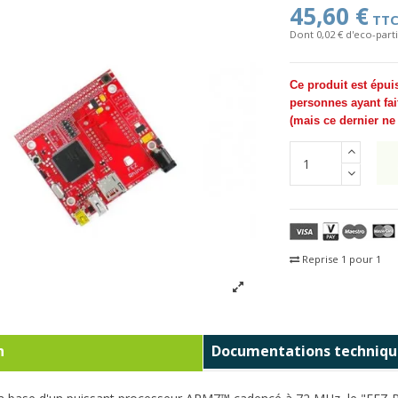
45,60 €
TT
Dont 0,02 € d'eco-parti
Ce produit est épui
personnes ayant fai
(
mais ce dernier n
Reprise 1 pour 1
Fra
n
Documentations techniqu