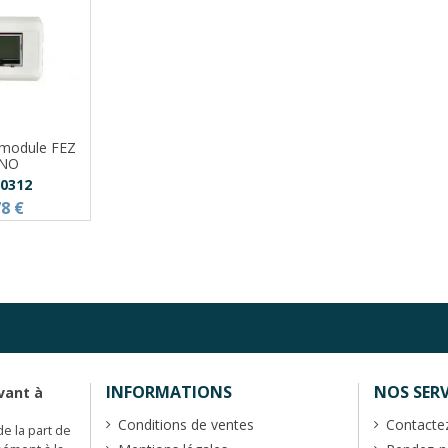
r module FEZ
INO
00312
78 €
INFORMATIONS
NOS SERV
vant à
Conditions de ventes
Contacte
de la part de