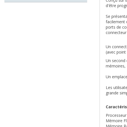
Conçu sur 
d'être pro
Se présenta
facilement 
ports de c
connecteur e
Un connecte
(avec point 
Un second c
mémoires, d
Un emplacem
Les utilisa
grande simpl
Caractéri
Processeur
Mémoire Fla
Mémoire Ra