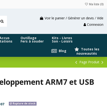
Ma liste (
0
)
Voir le panier / Générer un devis
/
Vide
Connexion
 Accus
Outillage
Kits - Livres
tations
Fers à souder
Son - Loisirs
Toutes les
Blog
nouveautés
Page Produit
veloppement ARM7 et USB
307
Rupture de stock