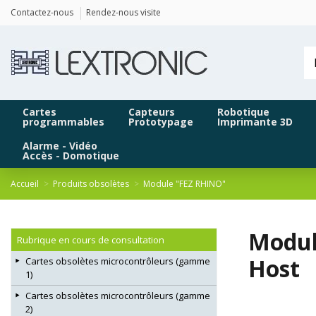
Panneau de gestion des cookies
Contactez-nous
Rendez-nous visite
Cartes
Capteurs
Robotique
programmables
Prototypage
Imprimante 3D
Alarme - Vidéo
Accès - Domotique
Accueil
Produits obsolètes
Module "FEZ RHINO"
Modul
Rubrique en cours de consultation
Host
Cartes obsolètes microcontrôleurs (gamme
1)
Cartes obsolètes microcontrôleurs (gamme
2)