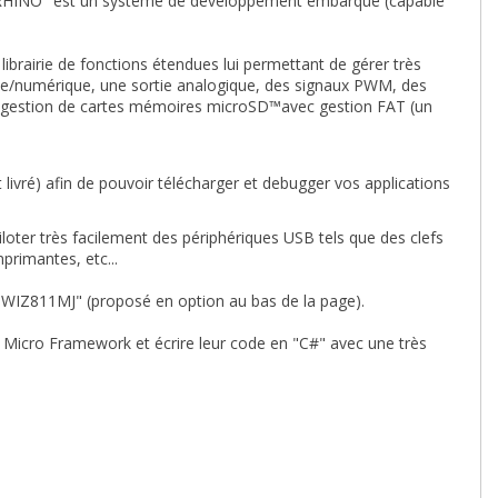
 RHINO" est un système de développement embarqué (capable
librairie de fonctions étendues lui permettant de gérer très
que/numérique, une sortie analogique, des signaux PWM, des
 gestion de cartes mémoires microSD™avec gestion FAT (un
livré) afin de pouvoir télécharger et debugger vos applications
oter très facilement des périphériques USB tels que des clefs
primantes, etc...
"WIZ811MJ" (proposé en option au bas de la page).
T Micro Framework et écrire leur code en "C#" avec une très