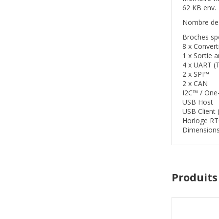
62 KB env.
Nombre de 
Broches sp
8 x Convert
1 x Sortie 
4 x UART (
2 x SPI™
2 x CAN
I2C™ / One
USB Host
USB Client 
Horloge R
Dimensions
Produits