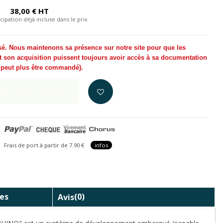
C
38,00 € HT
cipation déjà incluse dans le prix
sé. Nous maintenons sa présence sur notre site pour que les
t son acquisition puissent toujours avoir accès à sa documentation
e peut plus être commandé
).
Ajouter au panier
is de port à partir de 7.90 €
infos
es
Avis
(0)