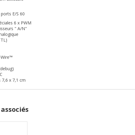
ports E/S 60
éciales 6 x PWM
isseurs " A/N"
analogique
TTL)
-Wire™
(debug)
TC
 7,6 x 7,1 cm
 associés