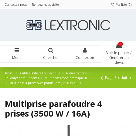
Panneau de gestion des cookies
Contactez-nous
Rendez-nous visite
Ma liste (
0
)
0
Voir le panier /
Menu
Chercher
Connexion
Générer un
devis
Accueil
Câbles Boitiers Connectique
Autres cordons
Page Produit
Rallonges et multiprises
Multiprises avec interrupteur
Multiprise 4 prises avec parafoudre (3500 W / 16A)
Multiprise parafoudre 4
prises (3500 W / 16A)