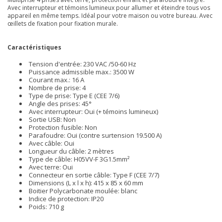
Avec interrupteur et témoins lumineux pour allumer et éteindre tous vos
appareil en même temps. Idéal pour votre maison ou votre bureau. Avec
œillets de fixation pour fixation murale.
Caractéristiques
Tension d'entrée: 230 VAC /50-60 Hz
Puissance admissible max.: 3500 W
Courant max.: 16 A
Nombre de prise: 4
Type de prise: Type E (CEE 7/6)
Angle des prises: 45°
Avec interrupteur: Oui (+ témoins lumineux)
Sortie USB: Non
Protection fusible: Non
Parafoudre: Oui (contre surtension 19.500 A)
Avec câble: Oui
Longueur du câble: 2 mètres
Type de câble: H05VV-F 3G1.5mm²
Avec terre: Oui
Connecteur en sortie câble: Type F (CEE 7/7)
Dimensions (L x l x h): 415 x 85 x 60 mm
Boitier Polycarbonate moulée: blanc
Indice de protection: IP20
Poids: 710 g