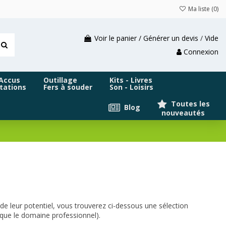
Ma liste (
0
)
Voir le panier / Générer un devis
/
Vide
Connexion
 Accus
Outillage
Kits - Livres
tations
Fers à souder
Son - Loisirs
Toutes les
Blog
nouveautés
e leur potentiel, vous trouverez ci-dessous une sélection
, que le domaine professionnel).