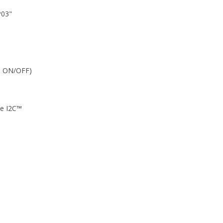
P03"
 + ON/OFF)
e I2C™