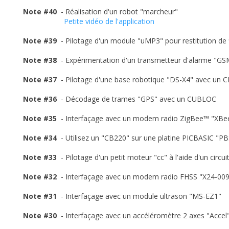
Note #40
- Réalisation d'un robot "marcheur"
Petite vidéo de l'application
Note #39
- Pilotage d'un module "uMP3" pour restitution de
Note #38
- Expérimentation d'un transmetteur d'alarme "G
Note #37
- Pilotage d'une base robotique "DS-X4" avec un 
Note #36
- Décodage de trames "GPS" avec un CUBLOC
Note #35
- Interfaçage avec un modem radio ZigBee™ "XB
Note #34
- Utilisez un "CB220" sur une platine PICBASIC "P
Note #33
- Pilotage d'un petit moteur "cc" à l'aide d'un circ
Note #32
- Interfaçage avec un modem radio FHSS "X24-00
Note #31
- Interfaçage avec un module ultrason "MS-EZ1"
Note #30
- Interfaçage avec un accéléromètre 2 axes "Accel