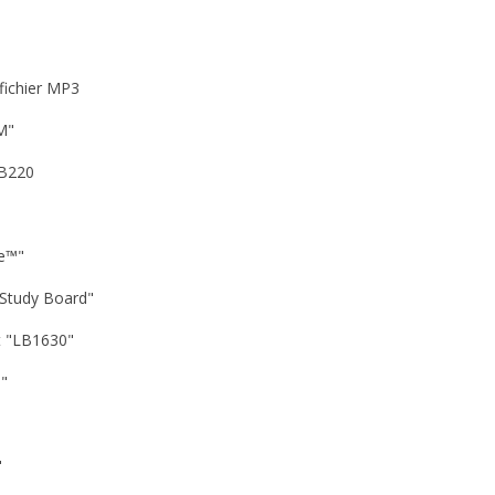
 fichier MP3
SM"
CB220
ee™"
BStudy Board"
uit "LB1630"
9"
"