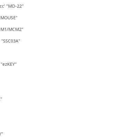
'cc' "MD-22"
"ezMOUSE"
"MCM1/MCM2"
s "SSC03A"
r "ezKEY"
K"
Y"