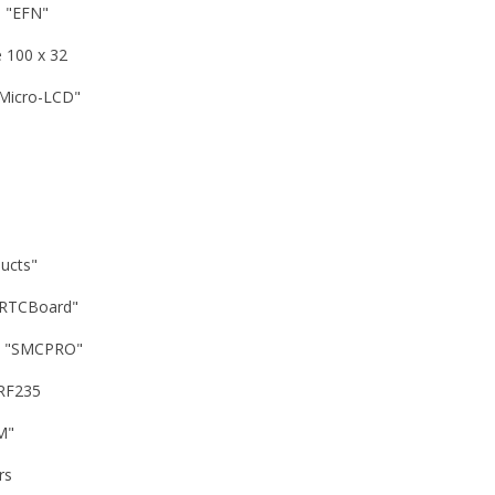
s "EFN"
e 100 x 32
r "Micro-LCD"
ducts"
l "RTCBoard"
vos "SMCPRO"
SRF235
WM"
urs