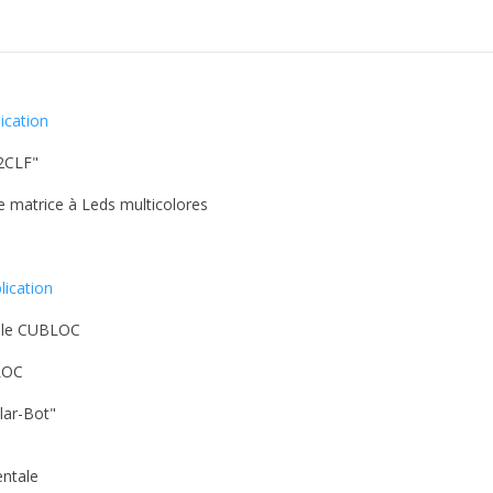
lication
I2CLF"
e matrice à Leds multicolores
lication
dule CUBLOC
BLOC
cular-Bot"
entale