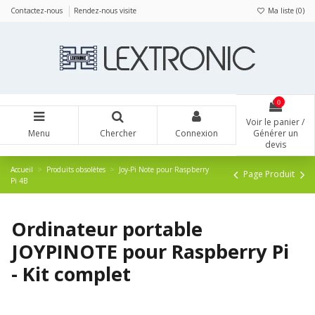
Panneau de gestion des cookies
Contactez-nous
Rendez-nous visite
Ma liste (
0
)
0
Voir le panier /
Menu
Chercher
Connexion
Générer un
devis
Accueil
Produits obsolètes
Joy-Pi Note pour Raspberry
Page Produit
Pi 4B
Ordinateur portable
JOYPINOTE pour Raspberry Pi
- Kit complet