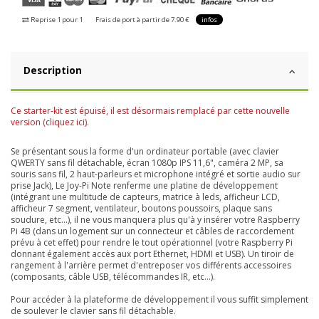
Reprise 1 pour 1
Frais de port à partir de 7.90 €
infos
Description
Ce starter-kit est épuisé, il est désormais remplacé par cette nouvelle
version (cliquez ici).
Se présentant sous la forme d'un ordinateur portable (avec clavier
QWERTY sans fil détachable, écran 1080p IPS 11,6", caméra 2 MP, sa
souris sans fil, 2 haut-parleurs et microphone intégré et sortie audio sur
prise Jack), Le Joy-Pi Note renferme une platine de développement
(intégrant une multitude de capteurs, matrice à leds, afficheur LCD,
afficheur 7 segment, ventilateur, boutons poussoirs, plaque sans
soudure, etc...), il ne vous manquera plus qu'à y insérer votre Raspberry
Pi 4B (dans un logement sur un connecteur et câbles de raccordement
prévu à cet effet) pour rendre le tout opérationnel (votre Raspberry Pi
donnant également accès aux port Ethernet, HDMI et USB). Un tiroir de
rangement à l'arrière permet d'entreposer vos différents accessoires
(composants, câble USB, télécommandes IR, etc...).
Pour accéder à la plateforme de développement il vous suffit simplement
de soulever le clavier sans fil détachable.