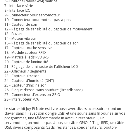
6 - Boutons (clavier 4x4) matricé
7 - Interface série
8 - Interface I2C
9 - Connecteur pour servomoteur
10 - Connecteur pour moteur pas-à-pas
11 - Capteur de son
12 - Réglage de sensibilité du capteur de mouvement
13 - Buzzer
14 - Moteur vibreur
16 - Réglage
de sensibilité du capteur de son
17 - Capteur touche sensitive
18 - Module capteur RFID
19 - Matrice à leds RVB 8x8
20 - Capteur de luminosité
21 - Réglage
de luminosité de l'afficheur LCD
22 - Afficheur 7 segments
23 - Capteur ultrason
24 - Capteur d'humidité (DHT)
25 - Capteur d'inclinaison
26 - Plaque d'essai sans soudure (Breadboard)
27 - Connecteur d'extension GPIO
28 - Interrupteur M/A
Le starter-kit Joy-Pi Note est livré aussi avec divers accessoires dont un
clavier sans fil (avec son dongle USB) et une souris sans fil pour saisir vos
programmes, une télécommande IR avec un récepteur IR, un
servomoteur, un moteur pas-à-pas, un câble GPIO, 2 Tags RFID, un câble
USB, divers composants (Leds, résistances, condensateurs, bouton-