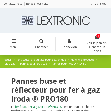
Panneau de gestion des cookies
Contactez-nous
Rendez-nous visite
Ma liste (
0
)
0
Voir le panier /
Menu
Chercher
Connexion
Générer un
devis
Accueil
Fer a souder et outillage pour électronique
Matériel de soudage
Fers à gaz
Pannes pour fers à gaz
Pannes pour iroda® PRO180
Pannes buse et
réflecteur pour fer à gaz
iroda ® PRO180
Le
fer à souder à gaz iroda® PRO180
est un outils de haute
performance, conçus pour répondre aux exigences des