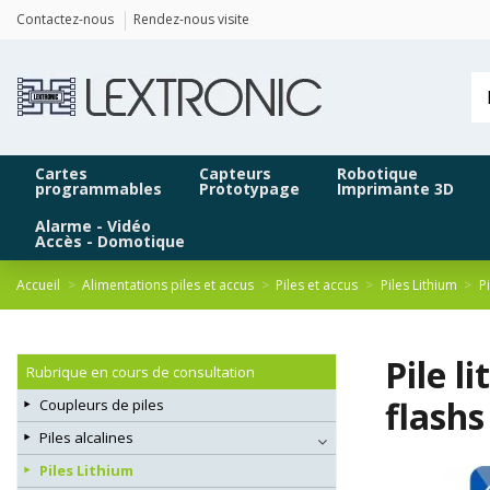
Panneau de gestion des cookies
Contactez-nous
Rendez-nous visite
Cartes
Capteurs
Robotique
programmables
Prototypage
Imprimante 3D
Alarme - Vidéo
Accès - Domotique
Accueil
Alimentations piles et accus
Piles et accus
Piles Lithium
P
Pile 
Rubrique en cours de consultation
flashs
Coupleurs de piles
Piles alcalines
Piles Lithium