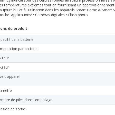
um Cylindrical sont des cellules rondes au lithium professionnelles
des températures extrêmes tout en fournissant un approvisionnement é
ujourd'hui et à l'utilisation dans les appareils Smart Home & Smart Sec
oche. Applications: • Caméras digitales • Flash photo
ions du produit
pacité de la batterie
imentation par batterie
uleur
uleur
pe d'appareil
iamètre
mbre de piles dans l'emballage
nsion de sortie