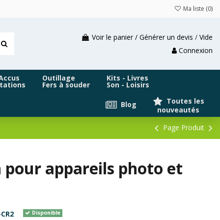
Ma liste (
0
)
Voir le panier / Générer un devis
/
Vide
Connexion
 Accus
Outillage
Kits - Livres
tations
Fers à souder
Son - Loisirs
Toutes les
Blog
nouveautés
Page Produit
 pour appareils photo et
-CR2
Disponible