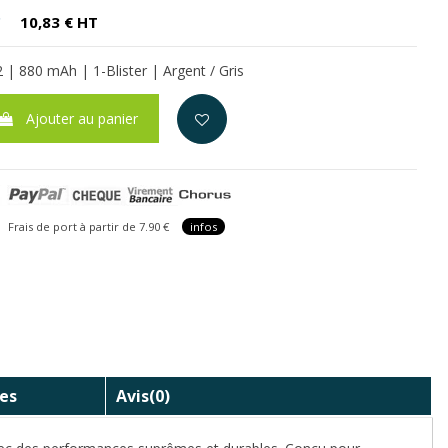
C
10,83 € HT
 | 880 mAh | 1-Blister | Argent / Gris
Ajouter au panier
is de port à partir de 7.90 €
infos
es
Avis
(0)