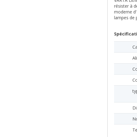
VARTA Lithi
résister à 
moderne d'a
lampes de p
Spécificat
Ca
Al
Co
Co
ty
D
No
Te