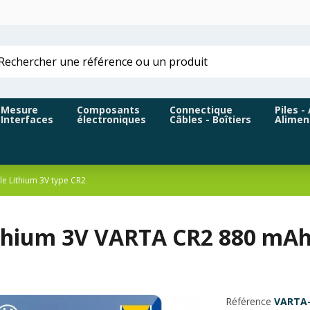
Mesure
Composants
Connectique
Piles -
Interfaces
électroniques
Câbles - Boîtiers
Alimen
ile Lithium 3V type CR2
lithium 3V VARTA CR2 880 mAh
Référence
VARTA