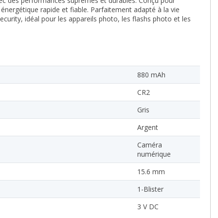
 avec des performances suprêmes et durables. Conçu pour
nergétique rapide et fiable. Parfaitement adapté à la vie
urity, idéal pour les appareils photo, les flashs photo et les
880 mAh
CR2
Gris
Argent
Caméra
numérique
15.6 mm
1-Blister
3 V DC