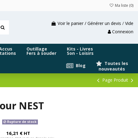
Ma liste (
0
)
Voir le panier / Générer un devis
/
Vide
Connexion
 Accus
Outillage
Kits - Livres
tations
Fers à souder
Son - Loisirs
Toutes les
Blog
nouveautés
Page Produit
pour NEST
Rupture de stock
C
16,21 € HT