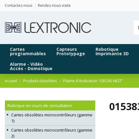
Panneau de gestion des cookies
Contactez-nous
Rendez-nous visite
Cartes
Capteurs
Robotique
programmables
Prototypage
Imprimante 3D
Alarme - Vidéo
Accès - Domotique
Accueil
Produits obsolètes
Platine d'évaluation "GROVE NEST"
01538
Rubrique en cours de consultation
Cartes obsolètes microcontrôleurs (gamme
1)
Cartes obsolètes microcontrôleurs (gamme
2)