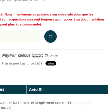
cipation déjà incluse dans le prix
sé. Nous maintenons sa présence sur notre site pour que les
t son acquisition puissent toujours avoir accès à sa documentation
e peut plus être commandé
).
Ajouter au panier
is de port à partir de 7.90 €
infos
es
Avis
(0)
ajouter facilement et simplement une multitude de petits
inclus).