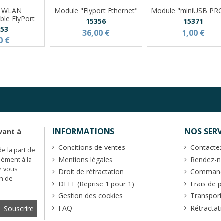
e WLAN
Module "Flyport Ethernet"
Module "miniUSB PR
le FlyPort
15356
15371
353
36,00 €
1,00 €
0 €
INFORMATIONS
NOS SERV
vant à
Conditions de ventes
Contacte
de la part de
Mentions légales
Rendez-no
mément à la
z vous
Droit de rétractation
Commande
en de
DEEE (Reprise 1 pour 1)
Frais de 
Gestion des cookies
Transpor
FAQ
Rétractat