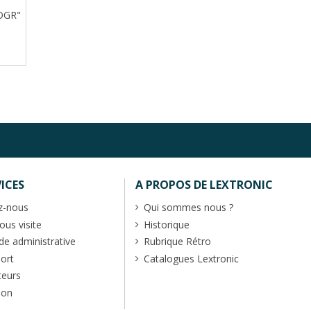
OGR"
ICES
A PROPOS DE LEXTRONIC
z-nous
Qui sommes nous ?
us visite
Historique
 administrative
Rubrique Rétro
port
Catalogues Lextronic
teurs
ion