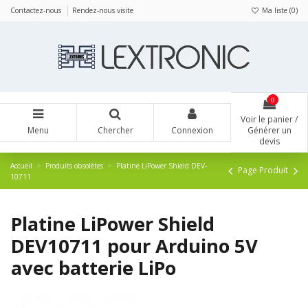
Panneau de gestion des cookies
Contactez-nous
Rendez-nous visite
Ma liste (
0
)
0
Voir le panier /
Menu
Chercher
Connexion
Générer un
devis
Accueil
Produits obsolètes
Platine LiPower Shield DEV-
Page Produit
10711
Platine LiPower Shield
DEV10711 pour Arduino 5V
avec batterie LiPo