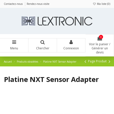
Panneau de gestion des cookies
Contactez-nous
Rendez-nous visite
Ma liste (
0
)
0
Voir le panier /
Menu
Chercher
Connexion
Générer un
devis
Page Produit
Accueil
Produits obsolètes
Platine NXT Sensor Adapter
Platine NXT Sensor Adapter