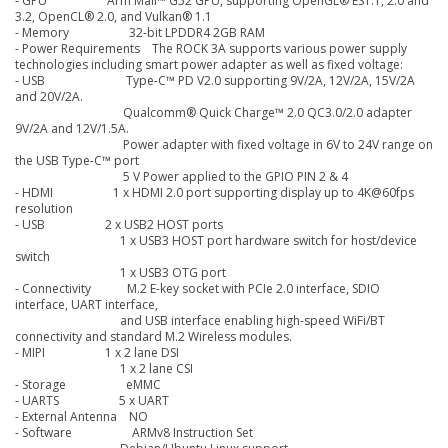
- GPU
Arm Mali™ G52 GPU, supporting OpenGL® ES1.1, 2.0 and
3.2, OpenCL® 2.0, and Vulkan® 1.1
- Memory
32-bit LPDDR4 2GB RAM
- Power Requirements The ROCK 3A supports various power supply
technologies including smart power adapter as well as fixed voltage:
- USB Type‑C™ PD V2.0 supporting 9V/2A, 12V/2A, 15V/2A
and 20V/2A.
Qualcomm® Quick Charge™ 2.0 QC3.0/2.0 adapter
9V/2A and 12V/1.5A.
Power adapter with fixed voltage in 6V to 24V range on
the USB Type‑C™ port
5 V Power applied to the GPIO PIN 2 & 4
- HDMI
1 x HDMI 2.0 port supporting display up to 4K@60fps
resolution
- USB
2 x USB2 HOST ports
1 x USB3 HOST port hardware switch for host/device
switch
1 x USB3 OTG port
- Connectivity
M.2 E-key socket with PCIe 2.0 interface, SDIO
interface, UART interface,
and USB interface enabling high-speed WiFi/BT
connectivity and standard M.2 Wireless modules.
- MIPI
1 x 2 lane DSI
1 x 2 lane CSI
- Storage
eMMC
- UARTS
5 x UART
- External Antenna
NO
- Software
ARMv8 Instruction Set