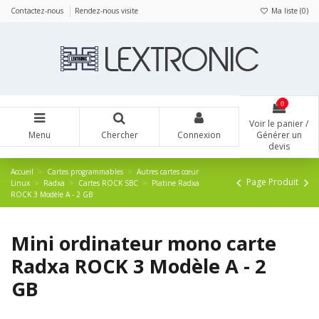
Panneau de gestion des cookies
Contactez-nous
Rendez-nous visite
Ma liste (
0
)
0
Voir le panier /
Menu
Chercher
Connexion
Générer un
devis
Accueil
Cartes programmables
Autres cartes cœur
Page Produit
Linux
Radxa
Cartes ROCK SBC
Platine Radxa
ROCK 3 Modèle A - 2 GB
Mini ordinateur mono carte
Radxa ROCK 3 Modèle A - 2
GB