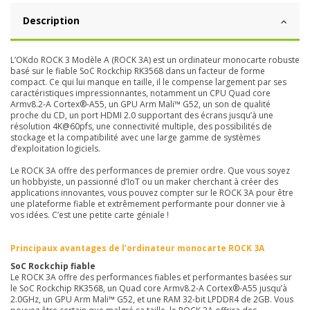
Description
L’OKdo ROCK 3 Modèle A (ROCK 3A) est un ordinateur monocarte robuste
basé sur le fiable SoC Rockchip RK3568 dans un facteur de forme
compact. Ce qui lui manque en taille, il le compense largement par ses
caractéristiques impressionnantes, notamment un CPU Quad core
Armv8.2-A Cortex®-A55, un GPU Arm Mali™ G52, un son de qualité
proche du CD, un port HDMI 2.0 supportant des écrans jusqu’à une
résolution 4K@60pfs, une connectivité multiple, des possibilités de
stockage et la compatibilité avec une large gamme de systèmes
d’exploitation logiciels.
Le ROCK 3A offre des performances de premier ordre. Que vous soyez
un hobbyiste, un passionné d’IoT ou un maker cherchant à créer des
applications innovantes, vous pouvez compter sur le ROCK 3A pour être
une plateforme fiable et extrêmement performante pour donner vie à
vos idées. C’est une petite carte géniale !
Principaux avantages de l’ordinateur monocarte ROCK 3A
SoC Rockchip fiable
Le ROCK 3A offre des performances fiables et performantes basées sur
le SoC Rockchip RK3568, un Quad core Armv8.2-A Cortex®-A55 jusqu’à
2.0GHz, un GPU Arm Mali™ G52, et une RAM 32-bit LPDDR4 de 2GB. Vous