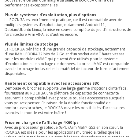
pouvez être certain que malgré sa taille, le ROCK 3A offrira des
performances exceptionnelles.
Plus de systèmes d’exploitation, plus d’options
Le ROCK 3A est extrêmement pratique, car il est compatible avec de
multiples systèmes d’exploitation, notamment Android 11,
Debian/Ubuntu Linux, la mise en œuvre complète du jeu d’instructions de
l’architecture Arm v8-A, et d’autres encore.
Plus de limites de stockage
Le ROCK 3A bénéficie d’une grande capacité de stockage, notamment
d’une RAM LPDDR4 32 bits de 2 Go et d’un socket eMMC haute vitesse
pour les modules eMMC qui peuvent être utilisés pour le système
d’exploitation et le stockage de données. La prise eMMC est compatible
avec le brochage industriel et le matériel de facteur de forme facilement
disponibles.
Hautement compatible avec les accessoires SBC
L’embase 40 broches supporte une large gamme d’options d’interface,
fournissant au ROCK 3A une pléthore de capacités de connectivité
assurant la compatibilité avec presque tous les accessoires auxquels
vous pouvez penser. En raison de la double fonctionnalité de
nombreuses broches, le ROCK 3A ouvre les possibilités d’accessoires
avancés, le monde est votre huître !
Prise en charge de l’affichage 4K60fps
Avec un processeur graphique (GPU) Arm Mali™ G52 en son cœur, la
ROCK 3A est idéale pour les applications multimédia, telles que les