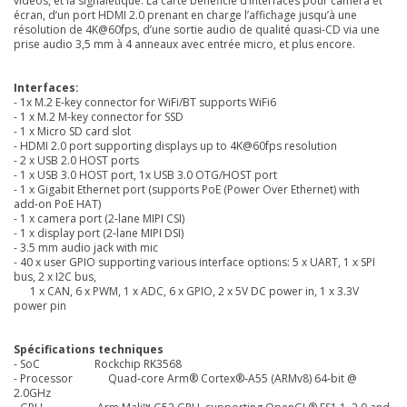
vidéos, et la signalétique. La carte bénéficie d’interfaces pour caméra et
écran, d’un port HDMI 2.0 prenant en charge l’affichage jusqu’à une
résolution de 4K@60fps, d’une sortie audio de qualité quasi-CD via une
prise audio 3,5 mm à 4 anneaux avec entrée micro, et plus encore.
Interfaces:
- 1x M.2 E-key connector for WiFi/BT supports WiFi6
- 1 x M.2 M-key connector for SSD
- 1 x Micro SD card slot
- HDMI 2.0 port supporting displays up to 4K@60fps resolution
- 2 x USB 2.0 HOST ports
- 1 x USB 3.0 HOST port, 1x USB 3.0 OTG/HOST port
- 1 x Gigabit Ethernet port (supports PoE (Power Over Ethernet) with
add‑on PoE HAT)
- 1 x camera port (2‑lane MIPI CSI)
- 1 x display port (2‑lane MIPI DSI)
- 3.5 mm audio jack with mic
- 40 x user GPIO supporting various interface options: 5 x UART, 1 x SPI
bus, 2 x I2C bus,
1 x CAN, 6 x PWM, 1 x ADC, 6 x GPIO, 2 x 5V DC power in, 1 x 3.3V
power pin
Spécifications techniques
- SoC
Rockchip RK3568
- Processor
Quad‑core Arm® Cortex®‑A55 (ARMv8) 64‑bit @
2.0GHz