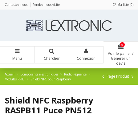
Panneau de gestion des cookies
Contactez-nous
Rendez-nous visite
Ma liste (
0
)
0
Voir le panier /
Menu
Chercher
Connexion
Générer un
devis
Accueil
Composants electroniques
Radiofréquence
Page Produit
Modules RFID
Shield NFC pour Raspberry
Shield NFC Raspberry
RASPB11 Puce PN512