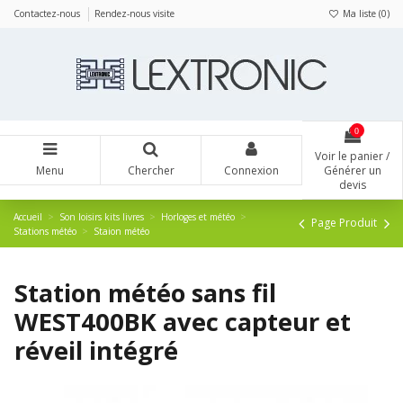
Panneau de gestion des cookies
Contactez-nous
Rendez-nous visite
Ma liste (
0
)
0
Voir le panier /
Menu
Chercher
Connexion
Générer un
devis
Accueil
Son loisirs kits livres
Horloges et météo
Page Produit
Stations météo
Staion météo
Station météo sans fil
WEST400BK avec capteur et
réveil intégré