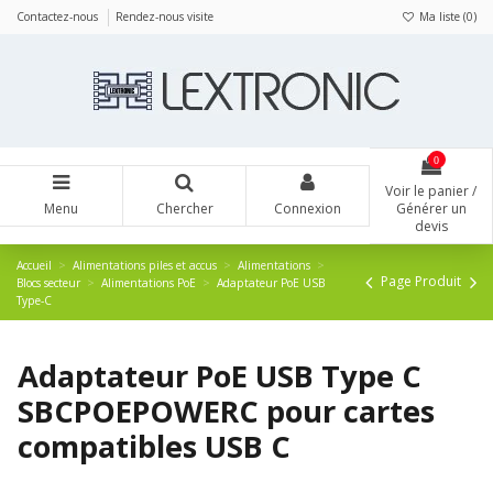
Panneau de gestion des cookies
Contactez-nous
Rendez-nous visite
Ma liste (
0
)
0
Voir le panier /
Menu
Chercher
Connexion
Générer un
devis
Accueil
Alimentations piles et accus
Alimentations
Page Produit
Blocs secteur
Alimentations PoE
Adaptateur PoE USB
Type-C
Adaptateur PoE USB Type C
SBCPOEPOWERC pour cartes
compatibles USB C