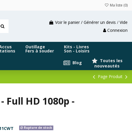
Ma liste (
0
)
Voir le panier / Générer un devis
/
Vide
Connexion
 Accus
Outillage
Kits - Livres
tations
Fers à souder
Son - Loisirs
Toutes les
Blog
nouveautés
Page Produit
- Full HD 1080p -
O11CWT
Rupture de stock