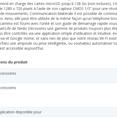
rend en charge des cartes microSD jusqu'à 128 Go (non incluses). Cri
de 1280 x 720 pixels à l'aide de son capteur CMOS 1/3" pour une résolu
de mouvements. Communication bilatérale Il est possible de communiq
es. Ainsi, elle peut être utilisée de la même façon qu'un téléphone lors
caméra est fourni avec l'unité et son guide de démarrage rapide vous 
tLife de Nedis Découvrez une gamme de produits toujours plus éte
s être contrôlés via une application simple d'utilisation et intuitive
a et Google Home, et sans rien de plus que votre réseau Wi-Fi exist
chiez une ampoule ou prise intelligente, ou souhaitiez automatiser t
 est accessible aujourd'hui.
ions du produit
cessoires
cessoires
plication disponible pour