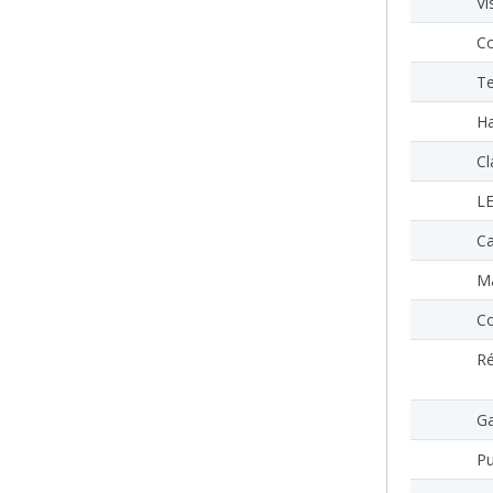
Vi
Co
Te
Ha
Cl
L
Ca
Ma
Co
Ré
Ga
Pu