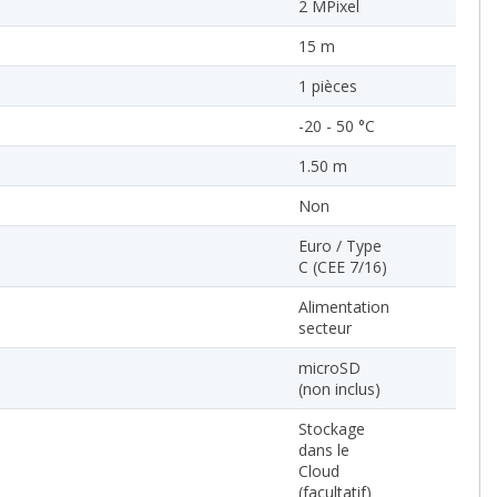
2 MPixel
15 m
1 pièces
-20 - 50 °C
1.50 m
Non
Euro / Type
C (CEE 7/16)
Alimentation
secteur
microSD
(non inclus)
Stockage
dans le
Cloud
(facultatif)