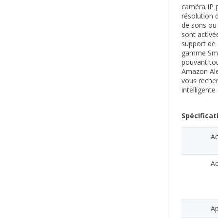
caméra IP p
résolution 
de sons ou 
sont activé
support de 
gamme Smar
pouvant tou
Amazon Alex
vous recher
intelligente
Spécificat
Ac
Ac
Ap