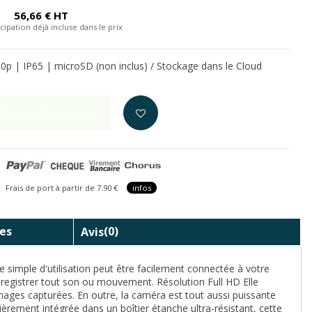
C
56,66 € HT
cipation déjà incluse dans le prix
80p | IP65 | microSD (non inclus) / Stockage dans le Cloud
Ajouter au panier
is de port à partir de 7.90 €
infos
es
Avis
(0)
e simple d'utilisation peut être facilement connectée à votre
enregistrer tout son ou mouvement. Résolution Full HD Elle
images capturées. En outre, la caméra est tout aussi puissante
èrement intégrée dans un boîtier étanche ultra-résistant, cette