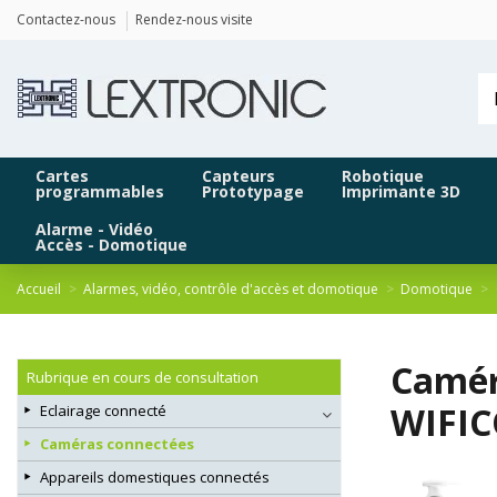
Panneau de gestion des cookies
Contactez-nous
Rendez-nous visite
Cartes
Capteurs
Robotique
programmables
Prototypage
Imprimante 3D
Alarme - Vidéo
Accès - Domotique
Accueil
Alarmes, vidéo, contrôle d'accès et domotique
Domotique
Caméra
Rubrique en cours de consultation
WIFI
Eclairage connecté
Caméras connectées
Appareils domestiques connectés