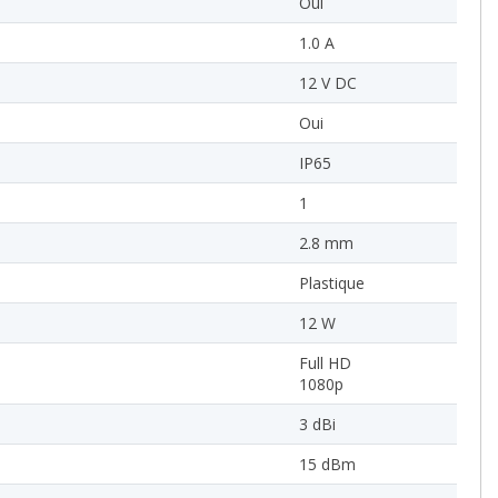
Oui
1.0 A
12 V DC
Oui
IP65
1
2.8 mm
Plastique
12 W
Full HD
1080p
3 dBi
15 dBm