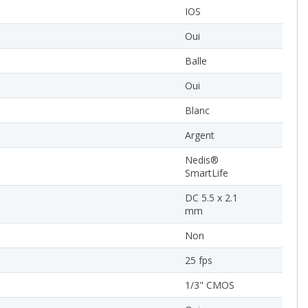
IOS
Oui
Balle
Oui
Blanc
Argent
Nedis®
SmartLife
DC 5.5 x 2.1
mm
Non
25 fps
1/3" CMOS