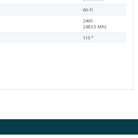
Wi-Fi
2400 -
2483.5 MHz
110 °