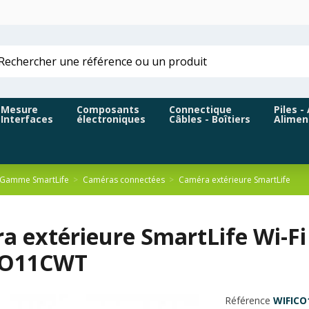
Mesure
Composants
Connectique
Piles -
Interfaces
électroniques
Câbles - Boîtiers
Alimen
Gamme SmartLife
Caméras connectées
Caméra extérieure SmartLife
 extérieure SmartLife Wi-Fi 
CO11CWT
Référence
WIFIC