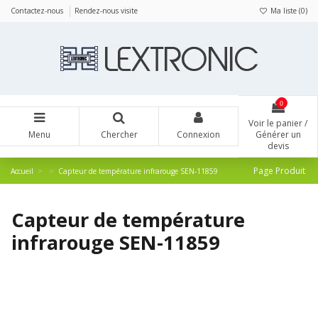
Panneau de gestion des cookies
Contactez-nous
Rendez-nous visite
Ma liste (
0
)
0
Voir le panier /
Menu
Chercher
Connexion
Générer un
devis
Page Produit
Accueil
Capteur de température infrarouge SEN-11859
Capteur de température
infrarouge SEN-11859