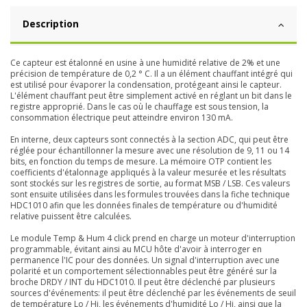
Description
Ce capteur est étalonné en usine à une humidité relative de 2% et une
précision de température de 0,2 ° C. Il a un élément chauffant intégré qui
est utilisé pour évaporer la condensation, protégeant ainsi le capteur.
L'élément chauffant peut être simplement activé en réglant un bit dans le
registre approprié. Dans le cas où le chauffage est sous tension, la
consommation électrique peut atteindre environ 130 mA.
En interne, deux capteurs sont connectés à la section ADC, qui peut être
réglée pour échantillonner la mesure avec une résolution de 9, 11 ou 14
bits, en fonction du temps de mesure. La mémoire OTP contient les
coefficients d'étalonnage appliqués à la valeur mesurée et les résultats
sont stockés sur les registres de sortie, au format MSB / LSB. Ces valeurs
sont ensuite utilisées dans les formules trouvées dans la fiche technique
HDC1010 afin que les données finales de température ou d'humidité
relative puissent être calculées.
Le module Temp & Hum 4 click prend en charge un moteur d'interruption
programmable, évitant ainsi au MCU hôte d'avoir à interroger en
permanence l'IC pour des données. Un signal d'interruption avec une
polarité et un comportement sélectionnables peut être généré sur la
broche DRDY / INT du HDC1010. Il peut être déclenché par plusieurs
sources d'événements: il peut être déclenché par les événements de seuil
de température Lo / Hi, les événements d'humidité Lo / Hi, ainsi que la