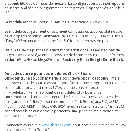
disponibilité des données de mesure. La configuration des interruptions
peut être réalisée en programmant les registres IC appropriés via le bus
I2C.
Le module est conçu pour utiliser une alimentation 3,3 V ou 5 V.
Le module est également directement compatibles avec les platines de
développement mikroElektronika (telles que l'EasyPIC7, l'EasyPIC Fusion,
l'EasyAVR6 ou encore la platine Flip & Click - voir en bas de page).
Enfin, à l'aide de platines d'adaptations additionnelles (voir en bas de
page), il vous sera également possible de l'enficher sur des plateformes
arduino™
(UNO ou Mega2560) ou
Rasberry Pi
ou
BeagleBone Black
.
Du code source pour vos modules Click™ Board !
Disposer d'une solution matérielle pour développer c'est bien... mais
disposer du code source associé pour faciliter une intégration au sein de
son application... c'est mieux ! C'est ce que vous propose
mikroelektronika (le fabricant des modules Click Board) par
l'intermédiaire d'un site Internet dédié à cet usage. Des exemples de
programmes dédiés (suivant les modules Click Board) aux PIC, dsPIC,
PIC24, PIC32, ARM™, FT90x, AVR, 8051 avec les compilateurs "C" (mikroC)
sont disponibles afin de vous permettre une prise en main rapide et
intuitive du module.
Connectez vous sur le
www.libstock.com
pour accélérer la mise en œuvre
des modules "Click Board".