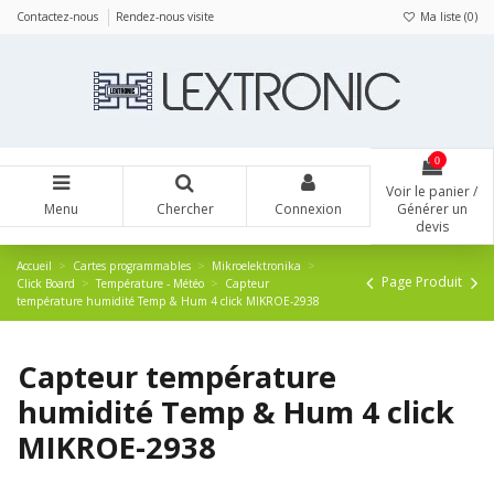
Panneau de gestion des cookies
Contactez-nous
Rendez-nous visite
Ma liste (
0
)
0
Voir le panier /
Menu
Chercher
Connexion
Générer un
devis
Accueil
Cartes programmables
Mikroelektronika
Page Produit
Click Board
Température - Météo
Capteur
température humidité Temp & Hum 4 click MIKROE-2938
Capteur température
humidité Temp & Hum 4 click
MIKROE-2938