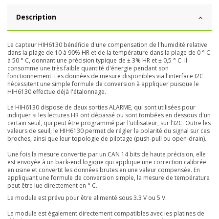
Description
Le capteur HIH6130 bénéficie d'une compensation de l'humidité relative
dans la plage de 10 à 90% HR et de la température dans la plage de 0 ° C
à 50 ° C, donnant une précision typique de ± 3% HR et ± 0,5 ° C. Il
consomme une très faible quantité d'énergie pendant son
fonctionnement. Les données de mesure disponibles via l'interface I2C
nécessitent une simple formule de conversion à appliquer puisque le
HIH6130 effectue déjà l'étalonnage.
Le HIH6130 dispose de deux sorties ALARME, qui sont utilisées pour
indiquer si les lectures HR ont dépassé ou sont tombées en dessous d'un
certain seuil, qui peut être programmé par l'utilisateur, sur l'I2C. Outre les
valeurs de seuil, le HIH6130 permet de régler la polarité du signal sur ces
broches, ainsi que leur topologie de pilotage (push-pull ou open-drain).
Une fois la mesure convertie par un CAN 14 bits de haute précision, elle
est envoyée à un back-end logique qui applique une correction calibrée
en usine et convertit les données brutes en une valeur compensée. En
appliquant une formule de conversion simple, la mesure de température
peut être lue directement en ° C.
Le module est prévu pour être alimenté sous 3.3 V ou 5 V.
Le module est également directement compatibles avec les platines de