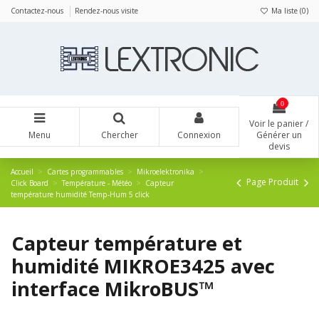
Panneau de gestion des cookies
Contactez-nous
Rendez-nous visite
Ma liste (
0
)
0
Voir le panier /
Menu
Chercher
Connexion
Générer un
devis
Accueil
Cartes programmables
Mikroelektronika
Page Produit
Click Board
Température - Météo
Capteur
température humidité Temp-Hum 5 click
Capteur température et
humidité MIKROE3425 avec
interface MikroBUS™