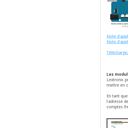
Note d'appl
Note d'appl
Téléchargez
Les module
Lextronic p
mettre en o
En tant que
l'adresse d
comptes fre