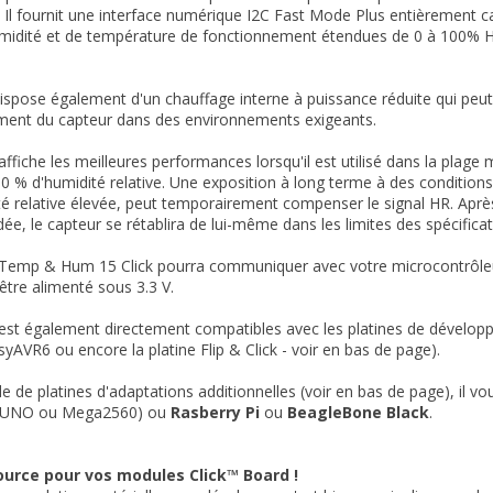
 Il fournit une interface numérique I2C Fast Mode Plus entièrement cal
midité et de température de fonctionnement étendues de 0 à 100% HR
spose également d'un chauffage interne à puissance réduite qui peut ê
ment du capteur dans des environnements exigeants.
affiche les meilleures performances lorsqu'il est utilisé dans la pl
80 % d'humidité relative. Une exposition à long terme à des conditio
é relative élevée, peut temporairement compenser le signal HR. Aprè
, le capteur se rétablira de lui-même dans les limites des spécificat
emp & Hum 15 Click pourra communiquer avec votre microcontrôleur à 
être alimenté sous 3.3 V.
st également directement compatibles avec les platines de développe
syAVR6 ou encore la platine Flip & Click - voir en bas de page).
aide de platines d'adaptations additionnelles (voir en bas de page), il 
UNO ou Mega2560) ou
Rasberry Pi
ou
BeagleBone Black
.
ource pour vos modules Click™ Board !