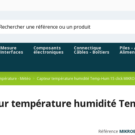
Mesure
Composants
Connectique
Piles -
Interfaces
électroniques
Câbles - Boîtiers
Alimen
pérature - Météo
Capteur température humidité Temp-Hum 15 click MIKRO
ur température humidité Te
Référence
MIKROE