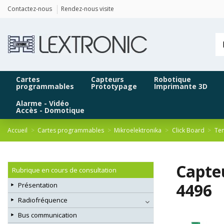
Panneau de gestion des cookies
Contactez-nous
Rendez-nous visite
Cartes
Capteurs
Robotique
programmables
Prototypage
Imprimante 3D
Alarme - Vidéo
Accès - Domotique
Accueil
Cartes programmables
Mikroelektronika
Click Board
Tem
Capte
Rubrique en cours de consultation
4496
Présentation
Radiofréquence
Bus communication