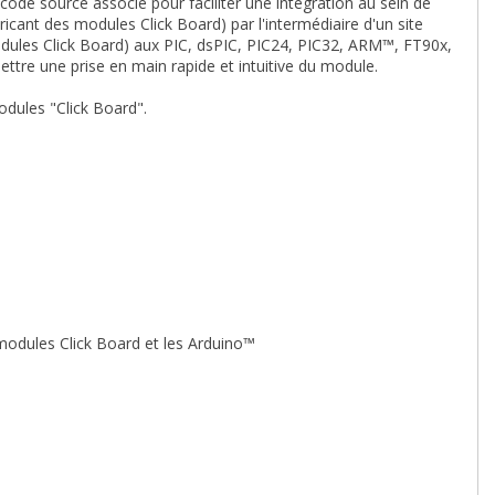
 code source associé pour faciliter une intégration au sein de
ricant des modules Click Board) par l'intermédiaire d'un site
dules Click Board) aux PIC, dsPIC, PIC24, PIC32, ARM™, FT90x,
ttre une prise en main rapide et intuitive du module.
dules "Click Board".
odules Click Board et les Arduino™