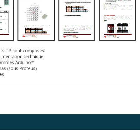
ents TP sont composés:
cumentation technique
rammes Arduino™
mas (sous Proteus)
gés