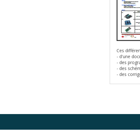
Ces différ
- d'une do
- des prog
- des sché
- des corri