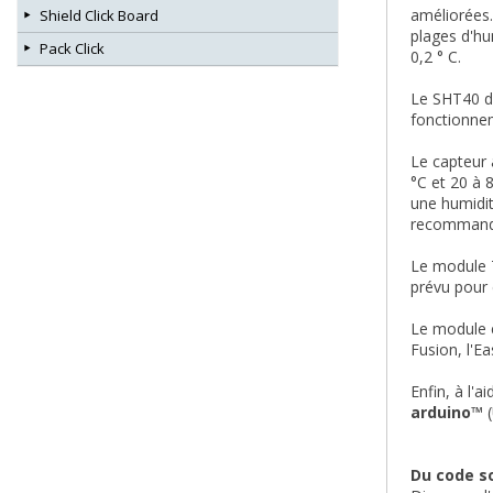
améliorées.
Shield Click Board
plages d'hu
Pack Click
0,2 ° C.
Le SHT40 di
fonctionne
Le capteur 
°C et 20 à 
une humidit
recommandée
Le module T
prévu pour 
Le module e
Fusion, l'Ea
Enfin, à l'
arduino™
(
Du code s