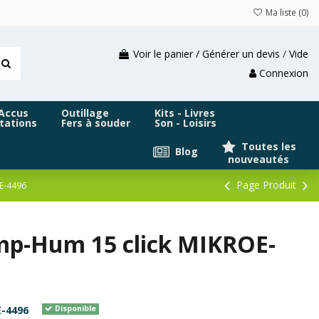
Ma liste (
0
)
Voir le panier / Générer un devis
/
Vide
Connexion
 Accus
Outillage
Kits - Livres
tations
Fers à souder
Son - Loisirs
Toutes les
Blog
nouveautés
Page Produit
E-4496
mp-Hum 15 click MIKROE-
-4496
Disponible