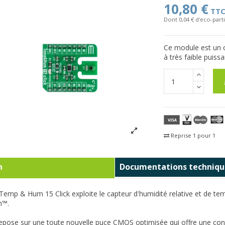
10,80 €
TT
Dont 0,04 € d'eco-parti
Ce module est un c
à très faible puis
Reprise 1 pour 1
Fra
n
Documentations techniqu
emp & Hum 15 Click exploite le capteur d'humidité relative et de te
n™.
pose sur une toute nouvelle puce CMOS optimisée qui offre une cons