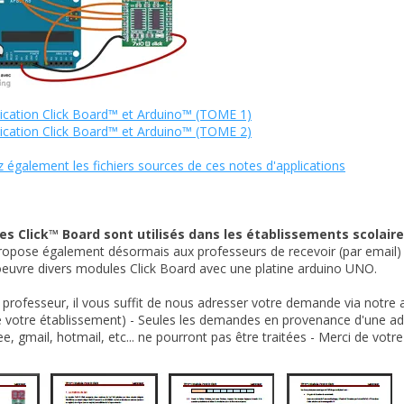
ication Click Board™ et Arduino™ (TOME 1)
ication Click Board™ et Arduino™ (TOME 2)
 également les fichiers sources de ces notes d'applications
s Click™ Board sont utilisés dans les établissements scolaire
ropose également désormais aux professeurs de recevoir (par email)
euvre divers modules Click Board avec une platine arduino UNO.
 professeur, il vous suffit de nous adresser votre demande via notre
e votre établissement) - Seules les demandes en provenance d'une a
e, gmail, hotmail, etc... ne pourront pas être traitées - Merci de vot