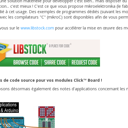
une solution matérielle pour développer c'est bien... mais disposer du
tion... c'est mieux ! C'est ce que vous propose mikroelektronika (le fab
dié à cet usage. Des exemples de programmes dédiés (suivant les mo
vec les compilateurs "C" (mikroC) sont disponibles afin de vous perme
vous sur le
www.libstock.com
pour accélérer la mise en œuvre des mo
s de code source pour vos modules Click™ Board !
sons désormais également des notes d'applications concernant les m