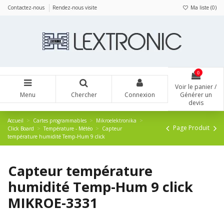
Panneau de gestion des cookies
Contactez-nous
Rendez-nous visite
Ma liste (
0
)
0
Voir le panier /
Menu
Chercher
Connexion
Générer un
devis
Accueil
Cartes programmables
Mikroelektronika
Page Produit
Click Board
Température - Météo
Capteur
température humidité Temp-Hum 9 click
Capteur température
humidité Temp-Hum 9 click
MIKROE-3331