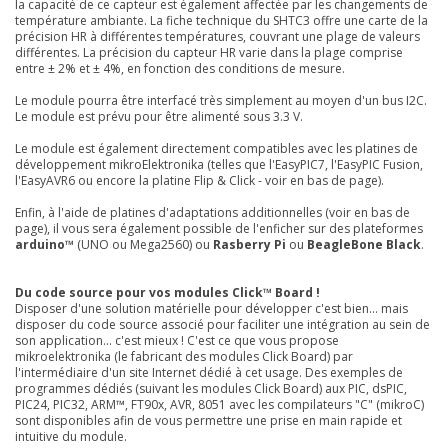
la capacité de ce capteur est également affectée par les changements de
température ambiante. La fiche technique du SHTC3 offre une carte de la
précision HR à différentes températures, couvrant une plage de valeurs
différentes. La précision du capteur HR varie dans la plage comprise
entre ± 2% et ± 4%, en fonction des conditions de mesure.
Le module pourra être interfacé très simplement au moyen d'un bus I2C.
Le module est prévu pour être alimenté sous 3.3 V.
Le module est également directement compatibles avec les platines de
développement mikroElektronika (telles que l'EasyPIC7, l'EasyPIC Fusion,
l'EasyAVR6 ou encore la platine Flip & Click - voir en bas de page).
Enfin, à l'aide de platines d'adaptations additionnelles (voir en bas de
page), il vous sera également possible de l'enficher sur des plateformes
arduino™
(UNO ou Mega2560) ou
Rasberry Pi
ou
BeagleBone Black
.
Du code source pour vos modules Click™ Board !
Disposer d'une solution matérielle pour développer c'est bien... mais
disposer du code source associé pour faciliter une intégration au sein de
son application... c'est mieux ! C'est ce que vous propose
mikroelektronika (le fabricant des modules Click Board) par
l'intermédiaire d'un site Internet dédié à cet usage. Des exemples de
programmes dédiés (suivant les modules Click Board) aux PIC, dsPIC,
PIC24, PIC32, ARM™, FT90x, AVR, 8051 avec les compilateurs "C" (mikroC)
sont disponibles afin de vous permettre une prise en main rapide et
intuitive du module.