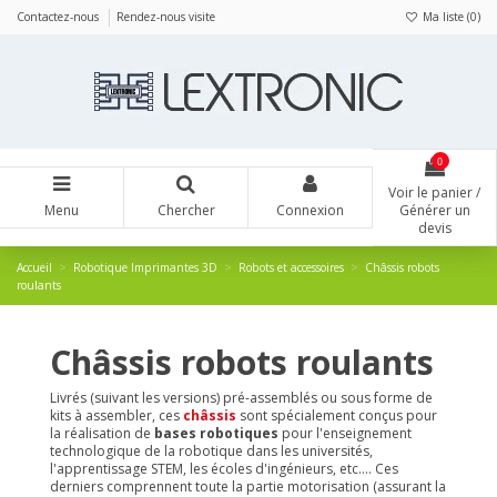
Panneau de gestion des cookies
Contactez-nous
Rendez-nous visite
Ma liste (
0
)
0
Voir le panier /
Menu
Chercher
Connexion
Générer un
devis
Accueil
Robotique Imprimantes 3D
Robots et accessoires
Châssis robots
roulants
Châssis robots roulants
Livrés (suivant les versions) pré-assemblés ou sous forme de
kits à assembler, ces
châssis
sont spécialement conçus pour
la réalisation de
bases robotiques
pour l'enseignement
technologique de la robotique dans les universités,
l'apprentissage STEM, les écoles d'ingénieurs, etc.... Ces
derniers comprennent toute la partie motorisation (assurant la