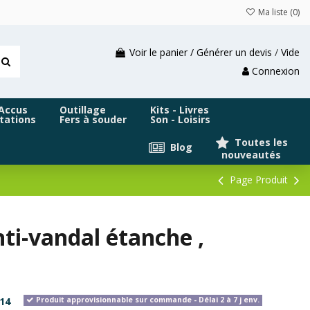
Ma liste (
0
)
Voir le panier / Générer un devis
/
Vide
Connexion
 Accus
Outillage
Kits - Livres
tations
Fers à souder
Son - Loisirs
Toutes les
Blog
nouveautés
Page Produit
ti-vandal étanche ,
14
Produit approvisionnable sur commande - Délai 2 à 7 j env.