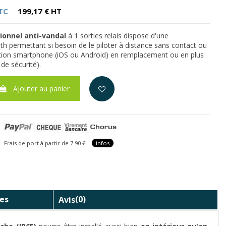
TC
199,17 € HT
ionnel anti-vandal
à 1 sorties relais dispose d'une
h permettant si besoin de le piloter à distance sans contact ou
ation smartphone (iOS ou Android) en remplacement ou en plus
de sécurité).
Ajouter au panier
is de port à partir de 7.90 €
infos
es
Avis
(0)