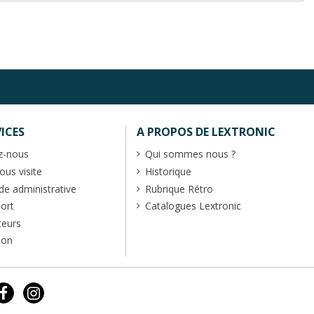
ICES
A PROPOS DE LEXTRONIC
z-nous
Qui sommes nous ?
us visite
Historique
 administrative
Rubrique Rétro
port
Catalogues Lextronic
teurs
ion