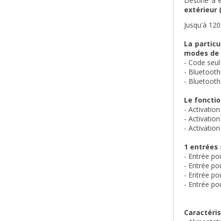
Destiné à ê
extérieur 
Jusqu'à 120
La particu
modes de 
- Code seul
- Bluetooth
- Bluetooth
Le foncti
- Activation
- Activatio
- Activatio
1 entrées
- Entrée po
- Entrée po
- Entrée po
- Entrée po
Caractéris