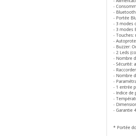
- Alimentat
- Consomm
- Bluetooth
- Portée Bl
- 3 modes 
- 3 modes B
- Touches:
- Autoprote
- Buzzer: O
- 2 Leds (c
- Nombre de
- Sécurité:
- Raccordem
- Nombre de
- Paramétra
- 1 entrée 
- Indice de 
- Températ
- Dimensio
- Garantie 
* Portée do