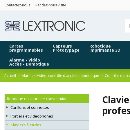
Panneau de gestion des cookies
Contactez-nous
Rendez-nous visite
Cartes
Capteurs
Robotique
programmables
Prototypage
Imprimante 3D
Alarme - Vidéo
Accès - Domotique
Accueil
Alarmes, vidéo, contrôle d'accès et domotique
Contrôle d'acc
Clavie
Rubrique en cours de consultation
profes
Carillons et sonnettes
Portiers et vidéophones
Claviers à codes