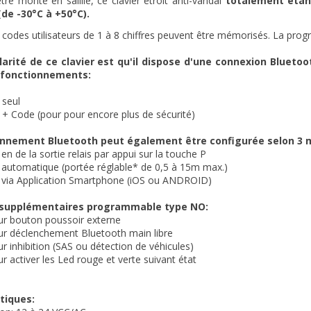
tre monté en saillie, ce clavier étroit anti-vandal
totalement étan
(de -30°C à +50°C).
 codes utilisateurs de 1 à 8 chiffres peuvent être mémorisés. La prog
larité de ce clavier est qu'il dispose d'une connexion Bluetoo
fonctionnements:
 seul
 + Code (pour pour encore plus de sécurité)
onnement Bluetooth peut également être configurée selon 3 
 en de la sortie relais par appui sur la touche P
n automatique (portée réglable* de 0,5 à 15m max.)
n via Application Smartphone (iOS ou ANDROID)
 supplémentaires programmable type NO:
ur bouton poussoir externe
ur déclenchement Bluetooth main libre
ur inhibition (SAS ou détection de véhicules)
ur activer les Led rouge et verte suivant état
tiques: