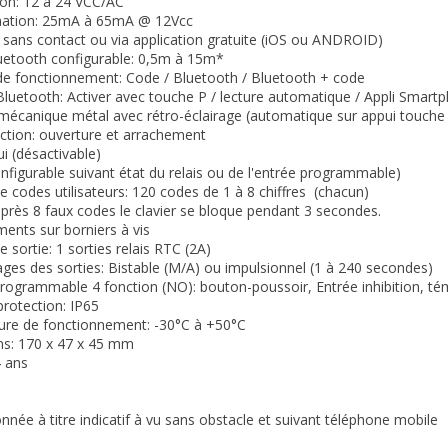
ion: 12 à 24 VCC/AC
ation: 25mA à 65mA @ 12Vcc
 sans contact ou via application gratuite (iOS ou ANDROID)
uetooth configurable: 0,5m à 15m*
de fonctionnement: Code / Bluetooth / Bluetooth + code
luetooth: Activer avec touche P / lecture automatique / Appli Smart
 mécanique métal avec rétro-éclairage (automatique sur appui touch
ction: ouverture et arrachement
ui (désactivable)
onfigurable suivant état du relais ou de l'entrée programmable)
 codes utilisateurs: 120 codes de 1 à 8 chiffres (chacun)
 après 8 faux codes le clavier se bloque pendant 3 secondes.
ents sur borniers à vis
 sortie: 1 sorties relais RTC (2A)
ges des sorties: Bistable (M/A) ou impulsionnel (1 à 240 secondes)
programmable 4 fonction (NO): bouton-poussoir, Entrée inhibition, té
protection: IP65
ure de fonctionnement: -30°C à +50°C
ns: 170 x 47 x 45 mm
4 ans
nnée à titre indicatif à vu sans obstacle et suivant téléphone mobile