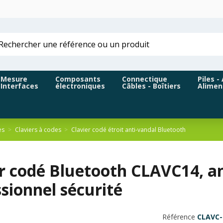
Mesure
Composants
Connectique
Piles -
Interfaces
électroniques
Câbles - Boîtiers
Alimen
ès
Claviers à codes
Clavier codé étroit anti-vandal Bluetooth
r codé Bluetooth CLAVC14, an
sionnel sécurité
Référence
CLAVC-