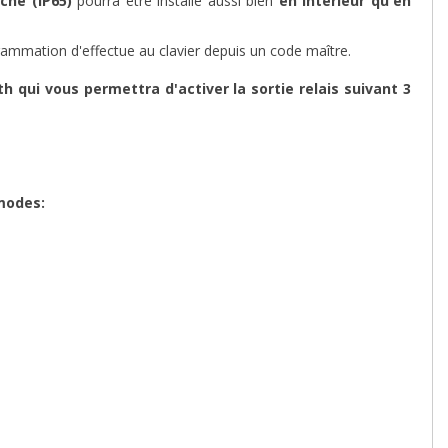
che (IP65)
pourra être installé aussi bien
en
intérieur qu'en
rammation d'effectue au clavier depuis un code maître.
th qui vous permettra d'activer la sortie relais suivant 3
modes: