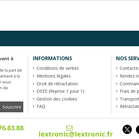
INFORMATIONS
NOS SERV
vant à
Conditions de ventes
Contacte
de la part de
Mentions légales
Rendez-no
mément à la
z vous
Droit de rétractation
Commande
en de
DEEE (Reprise 1 pour 1)
Frais de 
Gestion des cookies
Transpor
FAQ
Rétractat
76.83.88
lextronic@lextronic.fr