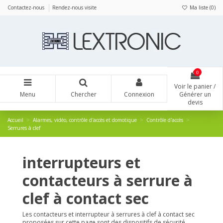
Panneau de gestion des cookies
Contactez-nous
Rendez-nous visite
Ma liste (
0
)
0
Voir le panier /
Menu
Chercher
Connexion
Générer un
devis
Accueil
Alarmes, vidéo, contrôle d'accès et domotique
Contrôle d'accès
Serrures à clef
interrupteurs et
contacteurs à serrure à
clef à contact sec
Les contacteurs et interrupteur à serrures à clef à contact sec
proposées sur cette page sont des dispositifs de sécurité