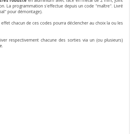
 très robuste
en aluminium avec face en métal de 2 mm, joint
ion. La programmation s'effectue depuis un code "maître". Livré
cial" pour démontage).
En effet chacun de ces codes pourra déclencher au choix la ou les
ver respectivement chacune des sorties via un (ou plusieurs)
e.