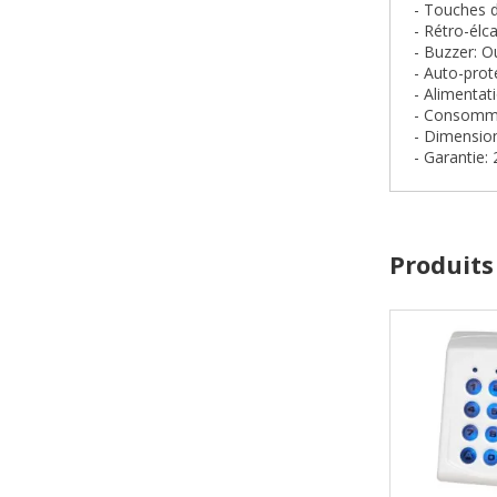
- Touches d
- Rétro-élc
- Buzzer: O
- Auto-prot
- Alimentat
- Consomma
- Dimensio
- Garantie: 
Produits