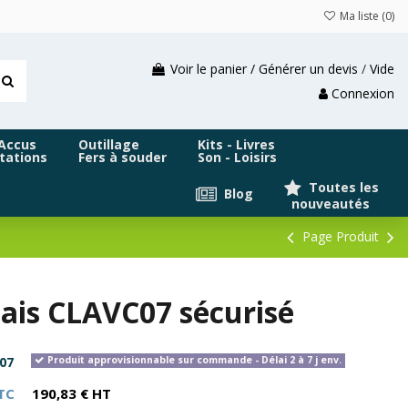
Ma liste (
0
)
Voir le panier / Générer un devis
/
Vide
Connexion
 Accus
Outillage
Kits - Livres
tations
Fers à souder
Son - Loisirs
Toutes les
Blog
nouveautés
Page Produit
lais CLAVC07 sécurisé
07
Produit approvisionnable sur commande - Délai 2 à 7 j env.
TC
190,83 € HT