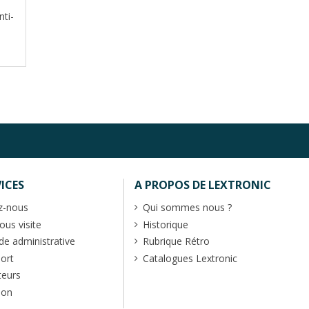
nti-
ICES
A PROPOS DE LEXTRONIC
z-nous
Qui sommes nous ?
us visite
Historique
 administrative
Rubrique Rétro
port
Catalogues Lextronic
teurs
ion