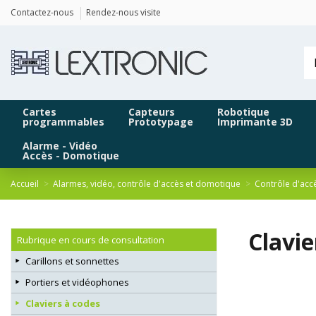
Panneau de gestion des cookies
Contactez-nous
Rendez-nous visite
Cartes
Capteurs
Robotique
programmables
Prototypage
Imprimante 3D
Alarme - Vidéo
Accès - Domotique
Accueil
Alarmes, vidéo, contrôle d'accès et domotique
Contrôle d'acc
Clavie
Rubrique en cours de consultation
Carillons et sonnettes
Portiers et vidéophones
Claviers à codes