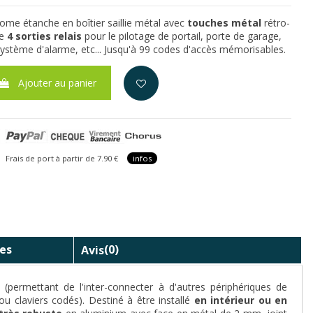
ome étanche en boîtier saillie métal avec
touches métal
rétro-
de
4 sorties relais
pour le pilotage de portail, porte de garage,
ystème d'alarme, etc... Jusqu'à 99 codes d'accès mémorisables.
Ajouter au panier
is de port à partir de 7.90 €
infos
es
Avis
(0)
s (permettant de l'inter-connecter à d'autres périphériques de
ou claviers codés). Destiné à être installé
en
intérieur ou en