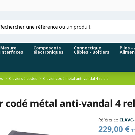
Mesure
Composants
Connectique
Piles -
Interfaces
électroniques
Câbles - Boîtiers
Alimen
ès
Claviers à codes
Clavier codé métal anti-vandal 4 relais
r codé métal anti-vandal 4 re
Référence
CLAVC-
229,00 €
T