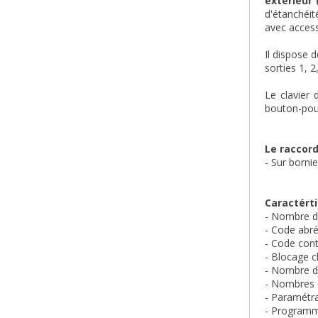
extérieur 
d'étanchéit
avec access
Il dispose 
sorties 1, 
Le clavier
bouton-pous
Le raccor
- Sur bornie
Caractérti
- Nombre de
- Code abr
- Code cont
- Blocage c
- Nombre de
- Nombres d
- Paramétra
- Programma