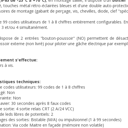
(IP65 de -25°C à +70°C)
, en montage saillie, il dispose d'un
boîtier
é, touches métal rétro-éclairées bleues et d'une double auto-protect
oires de montage (gabarit de perçage, vis, chevilles, diode, clef "spé
de 99 codes utilisateurs de 1 à 8 chiffres entièrement configurables. 
2, 3 et/ou 4 simultanément.
 dispose de 2 entrées "bouton-poussoir" (NO) permettent de désacti
soir externe (non livré) pour piloter une gâche électrique par exempl
dement s'effectue:
rs à vis.
stiques techniques:
 codes utilisateurs: 99 codes de 1 à 8 chiffres
égé: Non
rainte: Non
lavier: 30 secondes après 8 faux codes
 sortie: 4 sortie relais CRT (2 A/24 VCC)
e leds libres de potentiels: 2
ges des sorties: Bistable (M/A) ou impulsionnel (1 à 99 secondes)
tion: Via code Maitre en façade (mémoire non volatile)