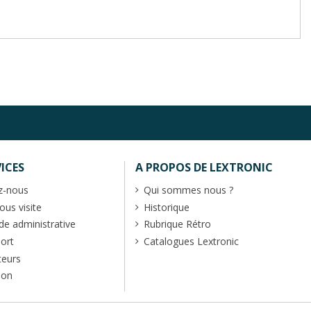
ICES
A PROPOS DE LEXTRONIC
z-nous
Qui sommes nous ?
us visite
Historique
 administrative
Rubrique Rétro
port
Catalogues Lextronic
teurs
ion