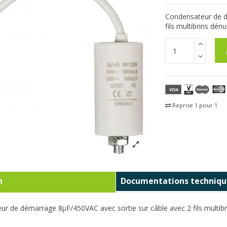
Condensateur de d
fils
multibrins
dénu
Reprise 1 pour 1
Fra
n
Documentations techniqu
ur de démarrage 8µF/450VAC avec sortie sur câble avec 2 fils
multib