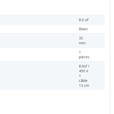
8.0 uF
Blanc
35
mm
1
pièces
8.0uf /
450 V
+
câble
13 cm