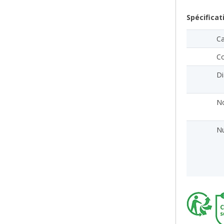
Spécificat
Ca
Co
Di
No
Nu