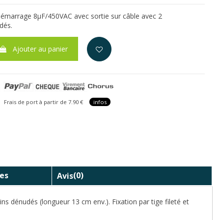
émarrage 8µF/450VAC avec sortie sur câble avec 2
dés.
Ajouter au panier
is de port à partir de 7.90 €
infos
es
Avis
(0)
rins
dénudés (longueur 13 cm env.). Fixation par tige fileté et