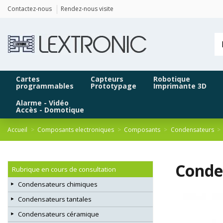
Panneau de gestion des cookies
Contactez-nous
Rendez-nous visite
Cartes
Capteurs
Robotique
programmables
Prototypage
Imprimante 3D
Alarme - Vidéo
Accès - Domotique
Accueil
Composants electroniques
Composants
Condensateurs
Conde
Rubrique en cours de consultation
Condensateurs chimiques
Condensateurs tantales
Condensateurs céramique