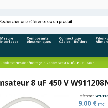
Mesure
Composants
Connectique
Piles -
Interfaces
électroniques
Câbles - Boîtiers
Alimen
Condensateurs de démarrage
Condensateur 8.0uf / 450 V + cable
nsateur 8 uF 450 V W911208
Référence
W9-11
9,00 €
TTC