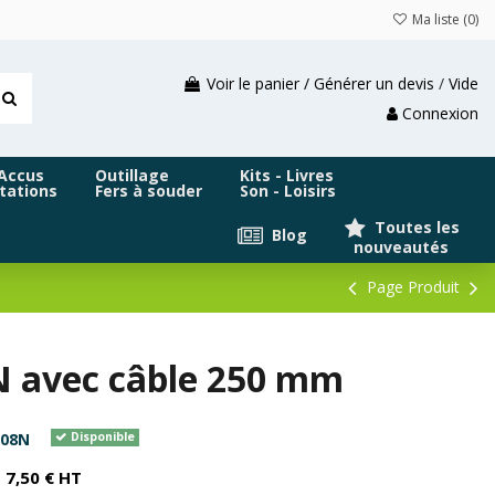
Ma liste (
0
)
Voir le panier / Générer un devis
/
Vide
Connexion
 Accus
Outillage
Kits - Livres
tations
Fers à souder
Son - Loisirs
Toutes les
Blog
nouveautés
Page Produit
N avec câble 250 mm
208N
Disponible
7,50 € HT