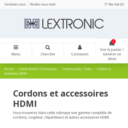
Panneau de gestion des cookies
Contactez-nous
Rendez-nous visite
Ma liste (
0
)
0
Voir le panier /
Menu
Chercher
Connexion
Générer un
devis
Accueil
Câbles Boitiers Connectique
Cordons Audio / Vidéo
Cordons et
accessoires HDMI
Cordons et accessoires
HDMI
Vous trouverez dans cette rubrique une gamme complète de
cordons, coupleur, répartiteurs et autres accessoires HDMI.