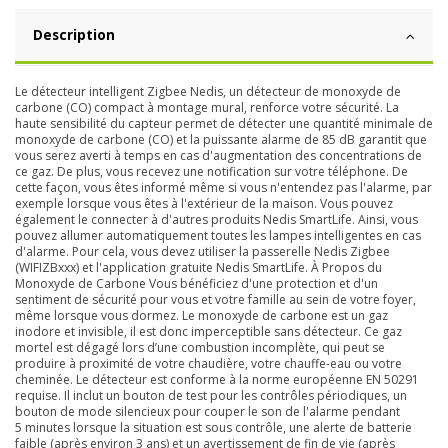
Description
Le détecteur intelligent Zigbee Nedis, un détecteur de monoxyde de
carbone (CO) compact à montage mural, renforce votre sécurité. La
haute sensibilité du capteur permet de détecter une quantité minimale de
monoxyde de carbone (CO) et la puissante alarme de 85 dB garantit que
vous serez averti à temps en cas d'augmentation des concentrations de
ce gaz. De plus, vous recevez une notification sur votre téléphone. De
cette façon, vous êtes informé même si vous n'entendez pas l'alarme, par
exemple lorsque vous êtes à l'extérieur de la maison. Vous pouvez
également le connecter à d'autres produits Nedis SmartLife. Ainsi, vous
pouvez allumer automatiquement toutes les lampes intelligentes en cas
d'alarme. Pour cela, vous devez utiliser la passerelle Nedis Zigbee
(WIFIZBxxx) et l'application gratuite Nedis SmartLife. À Propos du
Monoxyde de Carbone Vous bénéficiez d'une protection et d'un
sentiment de sécurité pour vous et votre famille au sein de votre foyer,
même lorsque vous dormez. Le monoxyde de carbone est un gaz
inodore et invisible, il est donc imperceptible sans détecteur. Ce gaz
mortel est dégagé lors d’une combustion incomplète, qui peut se
produire à proximité de votre chaudière, votre chauffe-eau ou votre
cheminée. Le détecteur est conforme à la norme européenne EN 50291
requise. Il inclut un bouton de test pour les contrôles périodiques, un
bouton de mode silencieux pour couper le son de l'alarme pendant
5 minutes lorsque la situation est sous contrôle, une alerte de batterie
faible (après environ 3 ans) et un avertissement de fin de vie (après