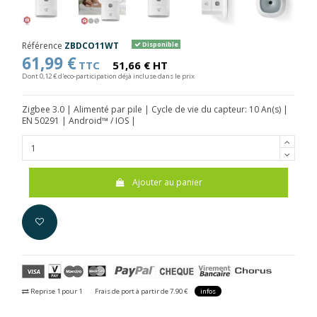
Référence
ZBDCO11WT
Disponible
61,99 €
TTC
51,66 € HT
Dont 0,12 € d'eco-participation déjà incluse dans le prix
Zigbee 3.0 | Alimenté par pile | Cycle de vie du capteur: 10 An(s) |
EN 50291 | Android™ / IOS |
Ajouter au panier
Reprise 1 pour 1
Frais de port à partir de 7.90 €
infos