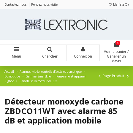
Panneau de gestion des cookies
Contactez-nous
Rendez-nous visite
Ma liste (
0
)
0
Voir le panier /
Menu
Chercher
Connexion
Générer un
devis
Accueil
Alarmes, vidéo, contrôle d'accès et domotique
Page Produit
Domotique
Gamme SmartLife
Passerelle et appareil
Zigbee
SmartLife Détecteur de CO
Détecteur monoxyde carbone
ZBDCO11WT avec alarme 85
dB et application mobile