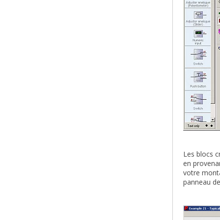
Les blocs c
en provenan
votre monta
panneau des