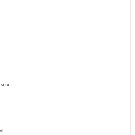
 souris
on