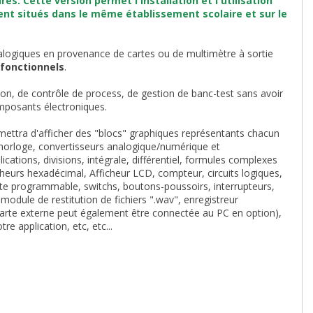
s. Cette version permet l'installation et l'utilisation
ent situés dans le même établissement scolaire et sur le
nalogiques en provenance de cartes ou de multimètre à sortie
fonctionnels
.
on, de contrôle de process, de gestion de banc-test sans avoir
mposants électroniques.
ermettra d'afficher des "blocs" graphiques représentants chacun
 horloge, convertisseurs analogique/numérique et
ations, divisions, intégrale, différentiel, formules complexes
icheurs hexadécimal, Afficheur LCD, compteur, circuits logiques,
çante programmable, switchs, boutons-poussoirs, interrupteurs,
odule de restitution de fichiers ".wav", enregistreur
" carte externe peut également être connectée au PC en option),
e application, etc, etc...