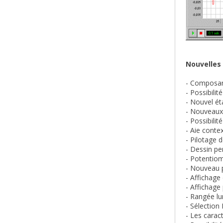
Nouvelles 
- Composan
- Possibilit
- Nouvel ét
- Nouveaux 
- Possibili
- Aie conte
- Pilotage 
- Dessin pe
- Potentiom
- Nouveau p
- Affichage
- Affichage
- Rangée lu
- Sélectio
- Les carac