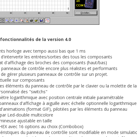
fonctionnalités de la version 4.0
ts horloge avec tempo aussi bas que 1 ms
é d'intervertir les entrées/sorties des tous les composants
at d'affichage des broches des composants (haut/bas)
panneaux de contrôle encore plus réalistes et performants
té de gérer plusieurs panneaux de contrôle sur un projet.
xtuelle sur composants
des éléments du panneau de contrôle par le clavier ou la molette de la
rsonnalisé des "switchs"
ètre logarithmique avec position centrale initiale paramétrable
anneaux d'affichage à aiguille avec échelle optionnelle logarithmique
 d'animations (format GIF), pilotées par les éléments du panneau
 par Led-double multicolore
mineuse ajustable en taille
n HEX avec 16 options au choix (Combobox)
téristiques du panneau de contrôle sont modifiable en mode simulati