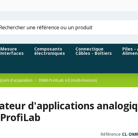
Mesure
Composants
Connectique
Piles -
Interfaces
électroniques
Câbles - Boîtiers
Alimen
iciels d'acquisition
DMM-ProfiLab 4.0 (multi-licences)
ateur d'applications analog
rofiLab
Référence
CL-DM