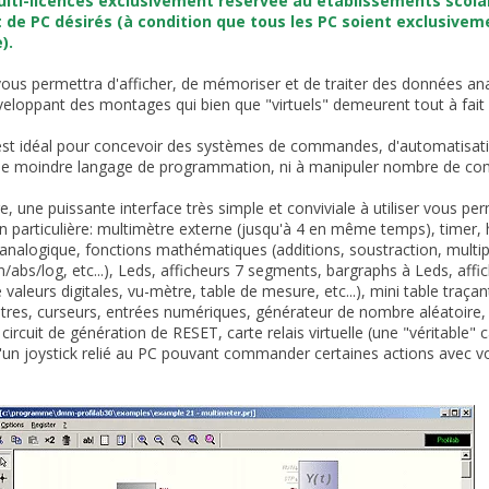
lti-licences exclusivement réservée au établissements scolaire
 de PC désirés (à condition que tous les PC soient exclusivem
).
 vous permettra d'afficher, de mémoriser et de traiter des données a
veloppant des montages qui bien que "virtuels" demeurent tout à fait
 est idéal pour concevoir des systèmes de commandes, d'automatisati
r le moindre langage de programmation, ni à manipuler nombre de co
re, une puissante interface très simple et conviviale à utiliser vous p
n particulière: multimètre externe (jusqu'à 4 en même temps), timer,
nalogique, fonctions mathématiques (additions, soustraction, multiplic
n/abs/log, etc...), Leds, afficheurs 7 segments, bargraphs à Leds, aff
e valeurs digitales, vu-mètre, table de mesure, etc...), mini table tra
res, curseurs, entrées numériques, générateur de nombre aléatoire, m
circuit de génération de RESET, carte relais virtuelle (une "véritable
 d'un joystick relié au PC pouvant commander certaines actions avec votr