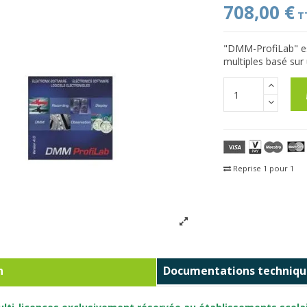
708,00 €
T
"DMM-ProfiLab" es
multiples basé sur 
Reprise 1 pour 1
Fra
n
Documentations techniqu