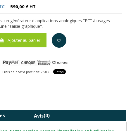
TC
590,00 € HT
t un générateur d'applications analogiques "PC" à usages
une "saisie graphique".
Ajouter au panier
is de port à partir de 7.90 €
infos
es
Avis
(0)