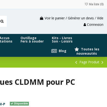
Ma liste (
0
)
Voir le panier / Générer un devis
/
Vide
Connexion
 Accus
Outillage
Kits - Livres
tations
Fers à souder
Son - Loisirs
Toutes les
Blog
nouveautés
Page Produit
iques CLDMM pour PC
M-P
Disponible