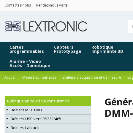
Panneau de gestion des cookies
Contactez-nous
Rendez-nous visite
Cartes
Capteurs
Robotique
programmables
Prototypage
Imprimante 3D
Alarme - Vidéo
Accès - Domotique
Accueil
Mesure et interfaces
Boitiers d'acquisition et de mesure
Log
Génér
Rubrique en cours de consultation
DMM-P
Boitiers MCC DAQ
Boîtiers USB vers RS232/485
Boitiers Labjack