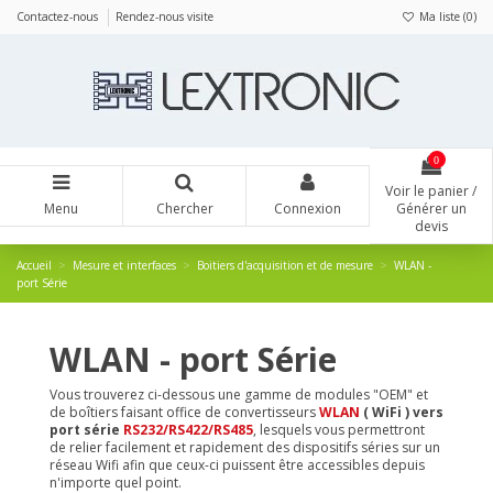
Panneau de gestion des cookies
Contactez-nous
Rendez-nous visite
Ma liste (
0
)
0
Voir le panier /
Menu
Chercher
Connexion
Générer un
devis
Accueil
Mesure et interfaces
Boitiers d'acquisition et de mesure
WLAN -
port Série
WLAN - port Série
Vous trouverez ci-dessous une gamme de modules "OEM" et
de boîtiers faisant office de convertisseurs
WLAN
( WiFi ) vers
port série
RS232/RS422/RS485
, lesquels vous permettront
de relier facilement et rapidement des dispositifs séries sur un
réseau Wifi afin que ceux-ci puissent être accessibles depuis
n'importe quel point.